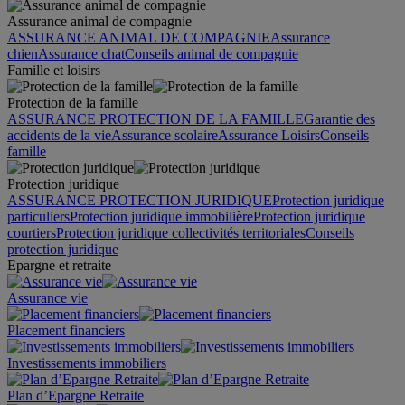
Assurance animal de compagnie
ASSURANCE ANIMAL DE COMPAGNIE
Assurance
chien
Assurance chat
Conseils animal de compagnie
Famille et loisirs
Protection de la famille
ASSURANCE PROTECTION DE LA FAMILLE
Garantie des
accidents de la vie
Assurance scolaire
Assurance Loisirs
Conseils
famille
Protection juridique
ASSURANCE PROTECTION JURIDIQUE
Protection juridique
particuliers
Protection juridique immobilière
Protection juridique
courtiers
Protection juridique collectivités territoriales
Conseils
protection juridique
Epargne et retraite
Assurance vie
Placement financiers
Investissements immobiliers
Plan d’Epargne Retraite