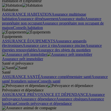
Habitation et Emprunteur
Habitation
ASSURANCE HABITATION
Assurance multirisque
habitation
Assurance déménagement
Assurance studio
Assurance
propriétaire non occupant
Assurance propriétaire non occupant de
maison
Conseils habitation
Équipements
ASSURANCE ÉQUIPEMENTS
Assurance appareils
électroniques
Assurance cave à vins
Assurance piscine
Assurance
énergies renouvelables
Assurance des objets du quotidien
Assurance prêt immobilier
Santé et prévoyance
Santé
ASSURANCE SANTÉ
Assurance complémentaire santé
Assurance
santé frontaliers suisses
Conseils santé
Prévoyance et dépendance
ASSURANCE PRÉVOYANCE ET DÉPENDANCE
Assurance
prévoyance
Assurance dépendance
Assurance obsèques
Assurance
handicap
Conseils prévoyance et dépendance