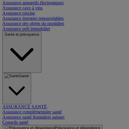
Assurance appareils électroniques
Assurance cave à vins
Assurance piscine
Assurance énergies renouvelables
Assurance des objets du quotidien
Assurance prêt immobilier
Santé et prévoyance
Santé
ASSURANCE SANTÉ
Assurance complémentaire santé
Assurance santé frontaliers suisses
Conseils santé
Prévoyance et dépendance