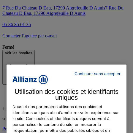
7 Rue Du Chateau D Eau, 17290 Aigrefeuille D Aunis
7 Rue Du
Chateau D Eau, 17290 Aigrefeuille D Aunis
05 86 85 01 35
Contacter l'agence par e-mail
Fermé
Voir les horaires
Continuer sans accepter
Utilisation des cookies et identifiants
uniques
Nous et nos partenaires utilisons des cookies et
Lundi
:
Fermé
identifiants uniques afin d'améliorer votre expérience sur
le site. Ces cookies et identifiants uniques servent à
sur la paking de l'intermarché
personnaliser le contenu du site, en mesurer la
Prendre rendez-vous à l'agence
fréquentation, permettre des publicités ciblées et en