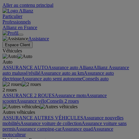
Aller au contenu principal
Particulier
Professionnels
Allianz en France
Assistance
Espace Client
Véhicules
Auto
ASSURANCE AUTO
Assurance auto Allianz
Allianz Assurance
auto malussé/résilié
Assurance auto au km
Assurance auto
électrique
Assurance auto semi autonome
Conseils auto
2 roues
ASSURANCE 2 ROUES
Assurance moto
Assurance
scooter
Assurance vélo
Conseils 2 roues
Autres véhicules
ASSURANCE AUTRES VÉHICULES
Assurance nouvelles
mobilités
Assurance voiture de collection
Assurance voiture sans
permis
Assurance camping-car
Assurance quad
Assurance
motoculteur