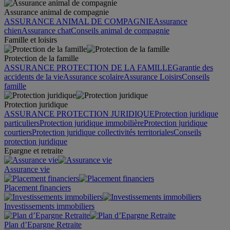
Assurance animal de compagnie
ASSURANCE ANIMAL DE COMPAGNIE
Assurance
chien
Assurance chat
Conseils animal de compagnie
Famille et loisirs
Protection de la famille
ASSURANCE PROTECTION DE LA FAMILLE
Garantie des
accidents de la vie
Assurance scolaire
Assurance Loisirs
Conseils
famille
Protection juridique
ASSURANCE PROTECTION JURIDIQUE
Protection juridique
particuliers
Protection juridique immobilière
Protection juridique
courtiers
Protection juridique collectivités territoriales
Conseils
protection juridique
Epargne et retraite
Assurance vie
Placement financiers
Investissements immobiliers
Plan d’Epargne Retraite