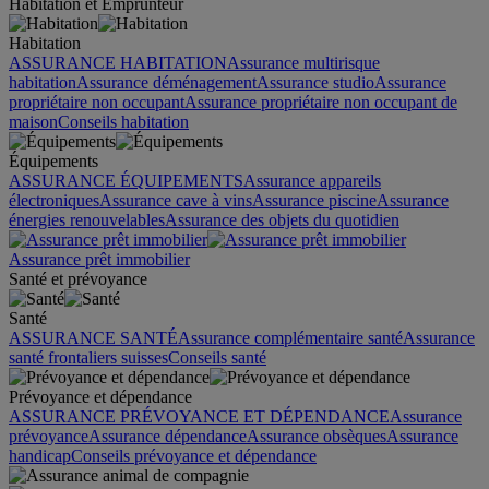
Habitation et Emprunteur
Habitation
ASSURANCE HABITATION
Assurance multirisque
habitation
Assurance déménagement
Assurance studio
Assurance
propriétaire non occupant
Assurance propriétaire non occupant de
maison
Conseils habitation
Équipements
ASSURANCE ÉQUIPEMENTS
Assurance appareils
électroniques
Assurance cave à vins
Assurance piscine
Assurance
énergies renouvelables
Assurance des objets du quotidien
Assurance prêt immobilier
Santé et prévoyance
Santé
ASSURANCE SANTÉ
Assurance complémentaire santé
Assurance
santé frontaliers suisses
Conseils santé
Prévoyance et dépendance
ASSURANCE PRÉVOYANCE ET DÉPENDANCE
Assurance
prévoyance
Assurance dépendance
Assurance obsèques
Assurance
handicap
Conseils prévoyance et dépendance