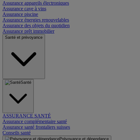
Assurance appareils électroniques
Assurance cave à vins
Assurance piscine
Assurance énergies renouvelables
Assurance des objets du quotidien
Assurance prêt immobilier
Santé et prévoyance
Santé
ASSURANCE SANTÉ
Assurance complémentaire santé
Assurance santé frontaliers suisses
Conseils santé
Prévoyance et dépendance