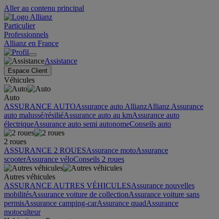
Aller au contenu principal
Particulier
Professionnels
Allianz en France
Assistance
Espace Client
Véhicules
Auto
ASSURANCE AUTO
Assurance auto Allianz
Allianz Assurance
auto malussé/résilié
Assurance auto au km
Assurance auto
électrique
Assurance auto semi autonome
Conseils auto
2 roues
ASSURANCE 2 ROUES
Assurance moto
Assurance
scooter
Assurance vélo
Conseils 2 roues
Autres véhicules
ASSURANCE AUTRES VÉHICULES
Assurance nouvelles
mobilités
Assurance voiture de collection
Assurance voiture sans
permis
Assurance camping-car
Assurance quad
Assurance
motoculteur