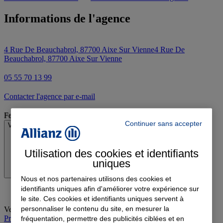
Informations de l'agence
4 Rue De Beauchabrol, 87700 Aixe Sur Vienne
4 Rue De
Beauchabrol, 87700 Aixe Sur Vienne
05 55 70 13 99
Contacter l'agence par e-mail
Fermé
Continuer sans accepter
Voir les horaires
Utilisation des cookies et identifiants
uniques
Nous et nos partenaires utilisons des cookies et
identifiants uniques afin d'améliorer votre expérience sur
le site. Ces cookies et identifiants uniques servent à
personnaliser le contenu du site, en mesurer la
Vendredi
:
09:00-12:00, 14:00-17:00
Prendre rendez-vous à l'agence
fréquentation, permettre des publicités ciblées et en