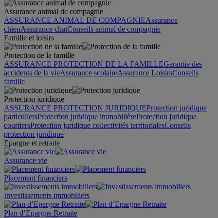
Assurance animal de compagnie
ASSURANCE ANIMAL DE COMPAGNIE
Assurance
chien
Assurance chat
Conseils animal de compagnie
Famille et loisirs
Protection de la famille
ASSURANCE PROTECTION DE LA FAMILLE
Garantie des
accidents de la vie
Assurance scolaire
Assurance Loisirs
Conseils
famille
Protection juridique
ASSURANCE PROTECTION JURIDIQUE
Protection juridique
particuliers
Protection juridique immobilière
Protection juridique
courtiers
Protection juridique collectivités territoriales
Conseils
protection juridique
Epargne et retraite
Assurance vie
Placement financiers
Investissements immobiliers
Plan d’Epargne Retraite