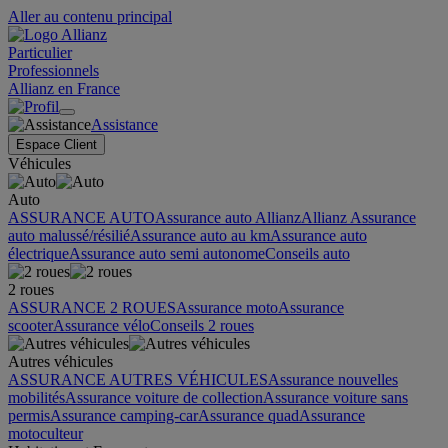
Aller au contenu principal
Particulier
Professionnels
Allianz en France
Assistance
Espace Client
Véhicules
Auto
ASSURANCE AUTO
Assurance auto Allianz
Allianz Assurance
auto malussé/résilié
Assurance auto au km
Assurance auto
électrique
Assurance auto semi autonome
Conseils auto
2 roues
ASSURANCE 2 ROUES
Assurance moto
Assurance
scooter
Assurance vélo
Conseils 2 roues
Autres véhicules
ASSURANCE AUTRES VÉHICULES
Assurance nouvelles
mobilités
Assurance voiture de collection
Assurance voiture sans
permis
Assurance camping-car
Assurance quad
Assurance
motoculteur