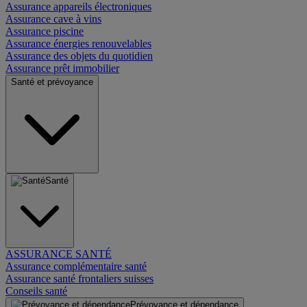
Assurance appareils électroniques
Assurance cave à vins
Assurance piscine
Assurance énergies renouvelables
Assurance des objets du quotidien
Assurance prêt immobilier
Santé et prévoyance
Santé
ASSURANCE SANTÉ
Assurance complémentaire santé
Assurance santé frontaliers suisses
Conseils santé
Prévoyance et dépendance