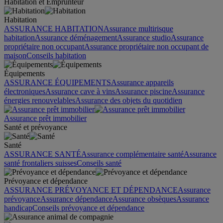
Habitation et Emprunteur
Habitation
ASSURANCE HABITATION
Assurance multirisque
habitation
Assurance déménagement
Assurance studio
Assurance
propriétaire non occupant
Assurance propriétaire non occupant de
maison
Conseils habitation
Équipements
ASSURANCE ÉQUIPEMENTS
Assurance appareils
électroniques
Assurance cave à vins
Assurance piscine
Assurance
énergies renouvelables
Assurance des objets du quotidien
Assurance prêt immobilier
Santé et prévoyance
Santé
ASSURANCE SANTÉ
Assurance complémentaire santé
Assurance
santé frontaliers suisses
Conseils santé
Prévoyance et dépendance
ASSURANCE PRÉVOYANCE ET DÉPENDANCE
Assurance
prévoyance
Assurance dépendance
Assurance obsèques
Assurance
handicap
Conseils prévoyance et dépendance