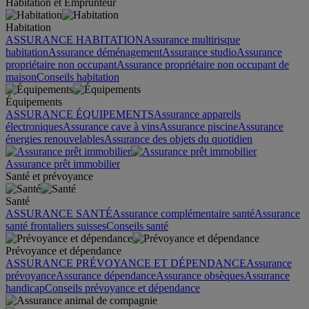
Habitation et Emprunteur
Habitation
ASSURANCE HABITATION
Assurance multirisque
habitation
Assurance déménagement
Assurance studio
Assurance
propriétaire non occupant
Assurance propriétaire non occupant de
maison
Conseils habitation
Équipements
ASSURANCE ÉQUIPEMENTS
Assurance appareils
électroniques
Assurance cave à vins
Assurance piscine
Assurance
énergies renouvelables
Assurance des objets du quotidien
Assurance prêt immobilier
Santé et prévoyance
Santé
ASSURANCE SANTÉ
Assurance complémentaire santé
Assurance
santé frontaliers suisses
Conseils santé
Prévoyance et dépendance
ASSURANCE PRÉVOYANCE ET DÉPENDANCE
Assurance
prévoyance
Assurance dépendance
Assurance obsèques
Assurance
handicap
Conseils prévoyance et dépendance