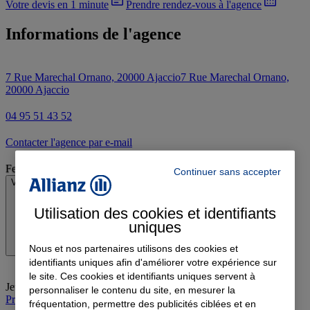
Votre devis en 1 minute
Prendre rendez-vous à l'agence
Informations de l'agence
7 Rue Marechal Ornano, 20000 Ajaccio
7 Rue Marechal Ornano,
20000 Ajaccio
04 95 51 43 52
Contacter l'agence par e-mail
Fermé
Continuer sans accepter
Voir les horaires
Utilisation des cookies et identifiants
uniques
Nous et nos partenaires utilisons des cookies et
identifiants uniques afin d'améliorer votre expérience sur
le site. Ces cookies et identifiants uniques servent à
Jeudi
:
09:00-17:00
personnaliser le contenu du site, en mesurer la
Prendre rendez-vous à l'agence
fréquentation, permettre des publicités ciblées et en