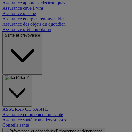
Assurance appareils électroniques
Assurance cave à vins
Assurance piscine
Assurance énergies renouvelables
Assurance des objets du quotidien
Assurance prêt immobilier
Santé et prévoyance
Santé
ASSURANCE SANTÉ
Assurance complémentaire santé
Assurance santé frontaliers suisses
Conseils santé
Prévoyance et dépendance