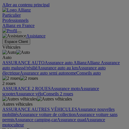
Aller au contenu principal
Particulier
Professionnels
Allianz en France
Assistance
Espace Client
Véhicules
Auto
ASSURANCE AUTO
Assurance auto Allianz
Allianz Assurance
auto malussé/résilié
Assurance auto au km
Assurance auto
électrique
Assurance auto semi autonome
Conseils auto
2 roues
ASSURANCE 2 ROUES
Assurance moto
Assurance
scooter
Assurance vélo
Conseils 2 roues
Autres véhicules
ASSURANCE AUTRES VÉHICULES
Assurance nouvelles
mobilités
Assurance voiture de collection
Assurance voiture sans
permis
Assurance camping-car
Assurance quad
Assurance
motoculteur