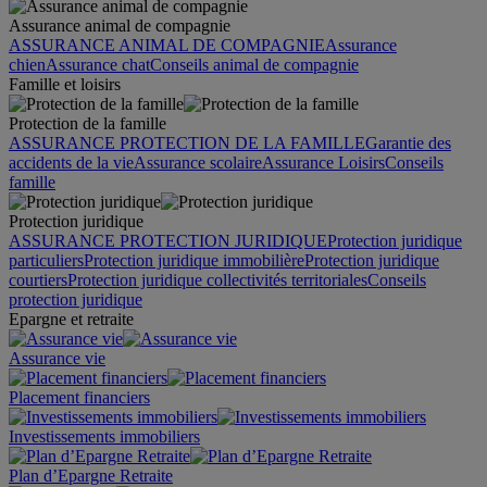
Assurance animal de compagnie
ASSURANCE ANIMAL DE COMPAGNIE
Assurance
chien
Assurance chat
Conseils animal de compagnie
Famille et loisirs
Protection de la famille
ASSURANCE PROTECTION DE LA FAMILLE
Garantie des
accidents de la vie
Assurance scolaire
Assurance Loisirs
Conseils
famille
Protection juridique
ASSURANCE PROTECTION JURIDIQUE
Protection juridique
particuliers
Protection juridique immobilière
Protection juridique
courtiers
Protection juridique collectivités territoriales
Conseils
protection juridique
Epargne et retraite
Assurance vie
Placement financiers
Investissements immobiliers
Plan d’Epargne Retraite