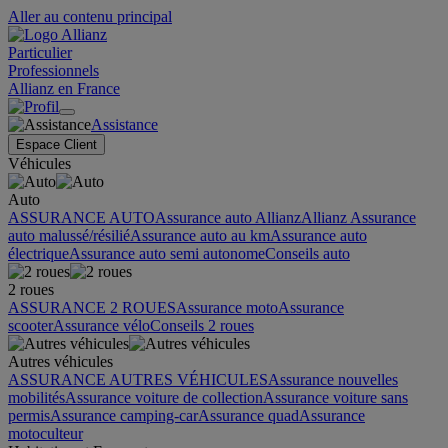
Aller au contenu principal
Particulier
Professionnels
Allianz en France
Assistance
Espace Client
Véhicules
Auto
ASSURANCE AUTO
Assurance auto Allianz
Allianz Assurance
auto malussé/résilié
Assurance auto au km
Assurance auto
électrique
Assurance auto semi autonome
Conseils auto
2 roues
ASSURANCE 2 ROUES
Assurance moto
Assurance
scooter
Assurance vélo
Conseils 2 roues
Autres véhicules
ASSURANCE AUTRES VÉHICULES
Assurance nouvelles
mobilités
Assurance voiture de collection
Assurance voiture sans
permis
Assurance camping-car
Assurance quad
Assurance
motoculteur