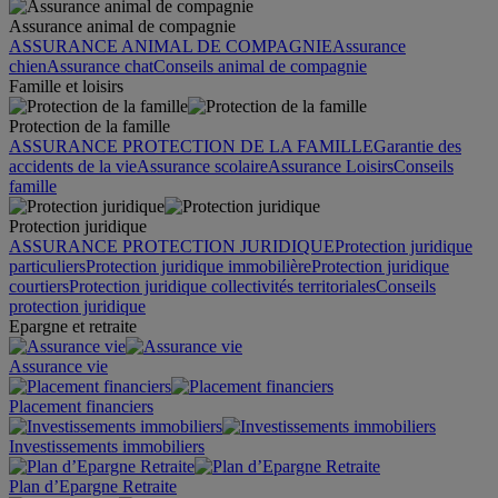
Assurance animal de compagnie
ASSURANCE ANIMAL DE COMPAGNIE
Assurance
chien
Assurance chat
Conseils animal de compagnie
Famille et loisirs
Protection de la famille
ASSURANCE PROTECTION DE LA FAMILLE
Garantie des
accidents de la vie
Assurance scolaire
Assurance Loisirs
Conseils
famille
Protection juridique
ASSURANCE PROTECTION JURIDIQUE
Protection juridique
particuliers
Protection juridique immobilière
Protection juridique
courtiers
Protection juridique collectivités territoriales
Conseils
protection juridique
Epargne et retraite
Assurance vie
Placement financiers
Investissements immobiliers
Plan d’Epargne Retraite