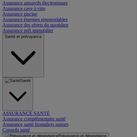
Assurance appareils électroniques
Assurance cave à vins
Assurance piscine
Assurance énergies renouvelables
Assurance des objets du quotidien
Assurance prêt immobilier
Santé et prévoyance
Santé
ASSURANCE SANTÉ
Assurance complémentaire santé
Assurance santé frontaliers suisses
Conseils santé
Prévoyance et dépendance