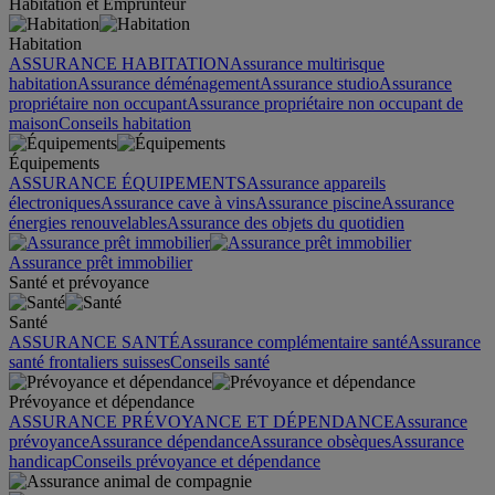
Habitation et Emprunteur
Habitation
ASSURANCE HABITATION
Assurance multirisque
habitation
Assurance déménagement
Assurance studio
Assurance
propriétaire non occupant
Assurance propriétaire non occupant de
maison
Conseils habitation
Équipements
ASSURANCE ÉQUIPEMENTS
Assurance appareils
électroniques
Assurance cave à vins
Assurance piscine
Assurance
énergies renouvelables
Assurance des objets du quotidien
Assurance prêt immobilier
Santé et prévoyance
Santé
ASSURANCE SANTÉ
Assurance complémentaire santé
Assurance
santé frontaliers suisses
Conseils santé
Prévoyance et dépendance
ASSURANCE PRÉVOYANCE ET DÉPENDANCE
Assurance
prévoyance
Assurance dépendance
Assurance obsèques
Assurance
handicap
Conseils prévoyance et dépendance