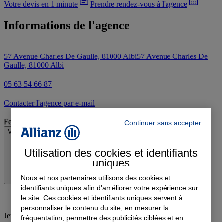
Votre devis en 1 minute
Prendre rendez-vous à l'agence
Informations de l'agence
57 Avenue Charles De Gaulle, 81000 Albi
57 Avenue Charles De
Gaulle, 81000 Albi
05 63 54 66 87
Contacter l'agence par e-mail
Fermé
Continuer sans accepter
Voir les horaires
Utilisation des cookies et identifiants
uniques
Nous et nos partenaires utilisons des cookies et
identifiants uniques afin d'améliorer votre expérience sur
le site. Ces cookies et identifiants uniques servent à
personnaliser le contenu du site, en mesurer la
Jeudi
:
09:00-12:00, 14:00-18:00
fréquentation, permettre des publicités ciblées et en