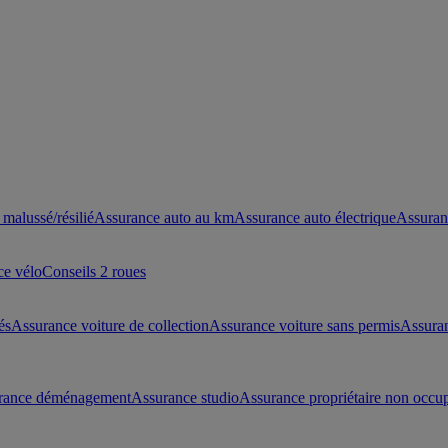
malussé/résilié
Assurance auto au km
Assurance auto électrique
Assuran
ce vélo
Conseils 2 roues
és
Assurance voiture de collection
Assurance voiture sans permis
Assura
rance déménagement
Assurance studio
Assurance propriétaire non occu