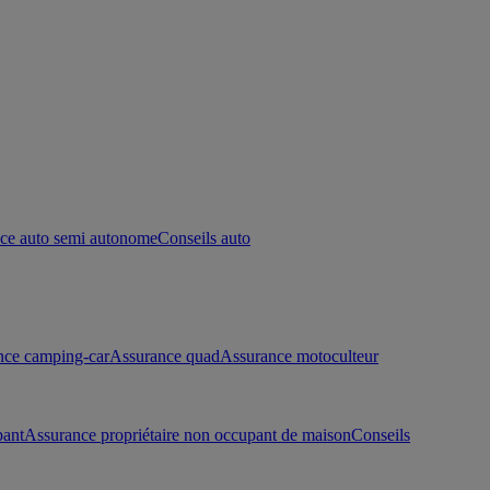
ce auto semi autonome
Conseils auto
nce camping-car
Assurance quad
Assurance motoculteur
pant
Assurance propriétaire non occupant de maison
Conseils