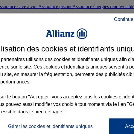
ssurance cave à vins
Assurance piscine
Assurance énergies renouvelabl
Continue
nté frontaliers suisses
Conseils santé
ilisation des cookies et identifiants uniq
évoyance
Assurance dépendance
Assurance obsèques
Assurance handica
partenaires utilisons des cookies et identifiants uniques afin d'
ence sur le site. Ces cookies et identifiants uniques servent à p
nce chat
Conseils animal de compagnie
u site, en mesurer la fréquentation, permettre des publicités cib
 performances.
ents de la vie
Assurance scolaire
Assurance Loisirs
Conseils famille
sur le bouton "Accepter" vous acceptez tous les cookies et ident
s pouvez aussi modifier vos choix à tout moment via le lien "Gé
ticuliers
Protection juridique immobilière
Protection juridique courtiers
Pr
cessible dans le pied de page.
Gérer les cookies et identifiants uniques
Acc