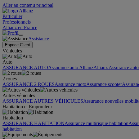
Aller au contenu principal
Particulier
Professionnels
Allianz en France
Assistance
Espace Client
Véhicules
Auto
ASSURANCE AUTO
Assurance auto Allianz
Allianz Assurance auto 
2 roues
ASSURANCE 2 ROUES
Assurance moto
Assurance scooter
Assuran
Autres véhicules
ASSURANCE AUTRES VÉHICULES
Assurance nouvelles mobilit
Habitation et Emprunteur
Habitation
ASSURANCE HABITATION
Assurance multirisque habitation
Assu
habitation