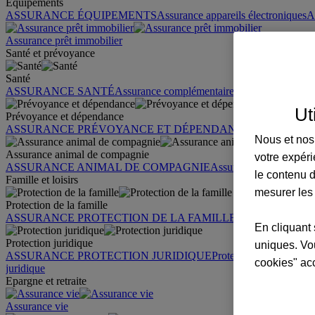
Équipements
ASSURANCE ÉQUIPEMENTS
Assurance appareils électroniques
A
Assurance prêt immobilier
Santé et prévoyance
Santé
ASSURANCE SANTÉ
Assurance complémentaire santé
Assurance sa
Ut
Prévoyance et dépendance
ASSURANCE PRÉVOYANCE ET DÉPENDANCE
Assurance pr
Nous et nos 
Assurance animal de compagnie
votre expéri
ASSURANCE ANIMAL DE COMPAGNIE
Assurance chien
Assura
le contenu d
Famille et loisirs
mesurer les
Protection de la famille
ASSURANCE PROTECTION DE LA FAMILLE
Garantie des accid
En cliquant 
Protection juridique
uniques. Vou
ASSURANCE PROTECTION JURIDIQUE
Protection juridique par
cookies" ac
juridique
Epargne et retraite
Assurance vie