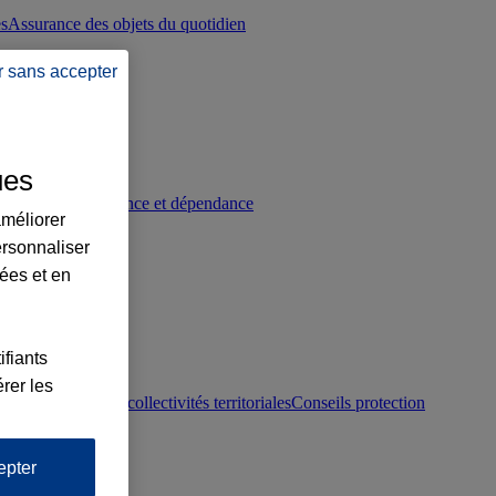
es
Assurance des objets du quotidien
r sans accepter
ues
p
Conseils prévoyance et dépendance
améliorer
ersonnaliser
lées et en
ifiants
rer les
otection juridique collectivités territoriales
Conseils protection
epter