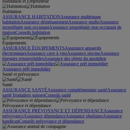
Habitation et Emprunteur
Habitation
ASSURANCE HABITATION
Assurance multirisque
habitation
Assurance déménagement
Assurance studio
Assurance
propriétaire non occupant
Assurance propriétaire non occupant de
maison
Conseils habitation
Équipements
ASSURANCE ÉQUIPEMENTS
Assurance appareils
électroniques
Assurance cave à vins
Assurance piscine
Assurance
énergies renouvelables
Assurance des objets du quotidien
Assurance prêt immobilier
Santé et prévoyance
Santé
ASSURANCE SANTÉ
Assurance complémentaire santé
Assurance
santé frontaliers suisses
Conseils santé
Prévoyance et dépendance
ASSURANCE PRÉVOYANCE ET DÉPENDANCE
Assurance
prévoyance
Assurance dépendance
Assurance obsèques
Assurance
handicap
Conseils prévoyance et dépendance