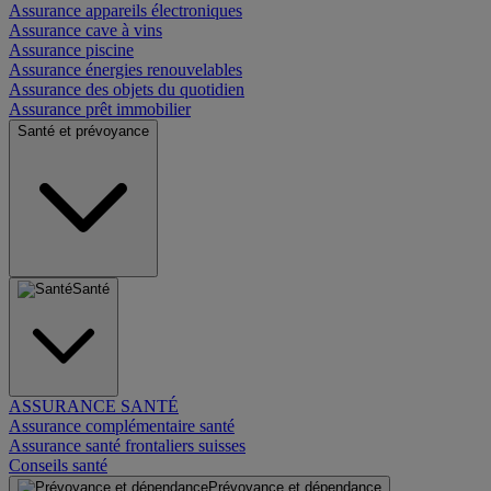
Assurance appareils électroniques
Assurance cave à vins
Assurance piscine
Assurance énergies renouvelables
Assurance des objets du quotidien
Assurance prêt immobilier
Santé et prévoyance
Santé
ASSURANCE SANTÉ
Assurance complémentaire santé
Assurance santé frontaliers suisses
Conseils santé
Prévoyance et dépendance