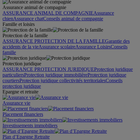
Assurance animal de compagnie
ASSURANCE ANIMAL DE COMPAGNIE
Assurance
chien
Assurance chat
Conseils animal de compagnie
Famille et loisirs
Protection de la famille
ASSURANCE PROTECTION DE LA FAMILLE
Garantie des
accidents de la vie
Assurance scolaire
Assurance Loisirs
Conseils
famille
Protection juridique
ASSURANCE PROTECTION JURIDIQUE
Protection juridique
particuliers
Protection juridique immobilière
Protection juridique
courtiers
Protection juridique collectivités territoriales
Conseils
protection juridique
Epargne et retraite
Assurance vie
Placement financiers
Investissements immobiliers
Plan d’Epargne Retraite