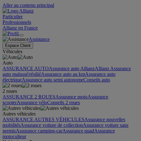
Aller au contenu principal
Particulier
Professionnels
Allianz en France
Assistance
Espace Client
Véhicules
Auto
ASSURANCE AUTO
Assurance auto Allianz
Allianz Assurance
auto malussé/résilié
Assurance auto au km
Assurance auto
électrique
Assurance auto semi autonome
Conseils auto
2 roues
ASSURANCE 2 ROUES
Assurance moto
Assurance
scooter
Assurance vélo
Conseils 2 roues
Autres véhicules
ASSURANCE AUTRES VÉHICULES
Assurance nouvelles
mobilités
Assurance voiture de collection
Assurance voiture sans
permis
Assurance camping-car
Assurance quad
Assurance
motoculteur