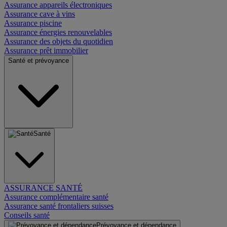
Assurance appareils électroniques
Assurance cave à vins
Assurance piscine
Assurance énergies renouvelables
Assurance des objets du quotidien
Assurance prêt immobilier
Santé et prévoyance
Santé
ASSURANCE SANTÉ
Assurance complémentaire santé
Assurance santé frontaliers suisses
Conseils santé
Prévoyance et dépendance