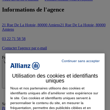
Informations de l'agence
21 Rue De La Hotoie, 80000 Amiens
21 Rue De La Hotoie, 80000
Amiens
03 22 71 58 58
Contacter l'agence par e-mail
Fermé
Continuer sans accepter
Voir les horaires
Utilisation des cookies et identifiants
uniques
Nous et nos partenaires utilisons des cookies et
identifiants uniques afin d'améliorer votre expérience sur
le site. Ces cookies et identifiants uniques servent à
personnaliser le contenu du site, en mesurer la
Samedi
:
09:00-12:00
fréquentation, permettre des publicités ciblées et en
Prendre rendez-vous à l'agence