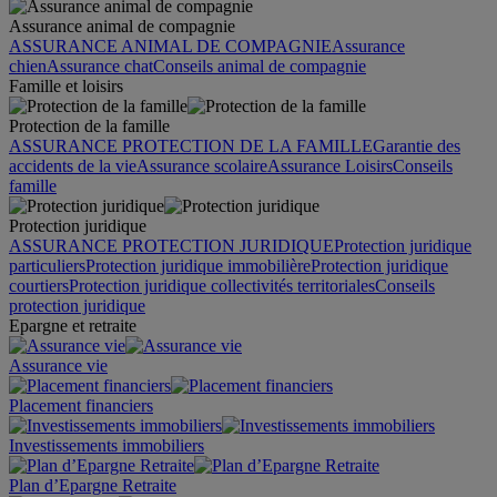
Assurance animal de compagnie
ASSURANCE ANIMAL DE COMPAGNIE
Assurance
chien
Assurance chat
Conseils animal de compagnie
Famille et loisirs
Protection de la famille
ASSURANCE PROTECTION DE LA FAMILLE
Garantie des
accidents de la vie
Assurance scolaire
Assurance Loisirs
Conseils
famille
Protection juridique
ASSURANCE PROTECTION JURIDIQUE
Protection juridique
particuliers
Protection juridique immobilière
Protection juridique
courtiers
Protection juridique collectivités territoriales
Conseils
protection juridique
Epargne et retraite
Assurance vie
Placement financiers
Investissements immobiliers
Plan d’Epargne Retraite