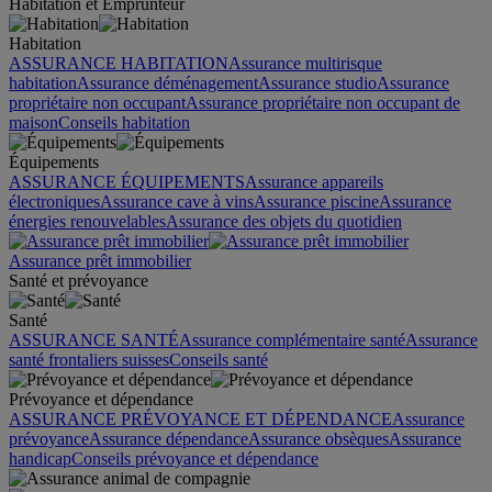
Habitation et Emprunteur
Habitation
ASSURANCE HABITATION
Assurance multirisque
habitation
Assurance déménagement
Assurance studio
Assurance
propriétaire non occupant
Assurance propriétaire non occupant de
maison
Conseils habitation
Équipements
ASSURANCE ÉQUIPEMENTS
Assurance appareils
électroniques
Assurance cave à vins
Assurance piscine
Assurance
énergies renouvelables
Assurance des objets du quotidien
Assurance prêt immobilier
Santé et prévoyance
Santé
ASSURANCE SANTÉ
Assurance complémentaire santé
Assurance
santé frontaliers suisses
Conseils santé
Prévoyance et dépendance
ASSURANCE PRÉVOYANCE ET DÉPENDANCE
Assurance
prévoyance
Assurance dépendance
Assurance obsèques
Assurance
handicap
Conseils prévoyance et dépendance