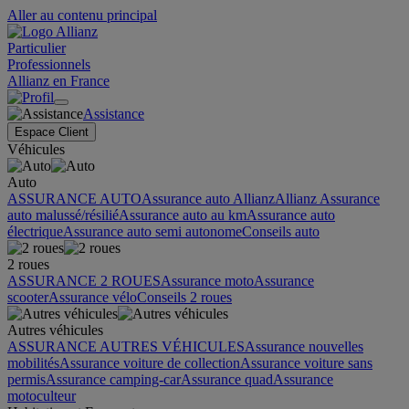
Aller au contenu principal
Particulier
Professionnels
Allianz en France
Assistance
Espace Client
Véhicules
Auto
ASSURANCE AUTO
Assurance auto Allianz
Allianz Assurance
auto malussé/résilié
Assurance auto au km
Assurance auto
électrique
Assurance auto semi autonome
Conseils auto
2 roues
ASSURANCE 2 ROUES
Assurance moto
Assurance
scooter
Assurance vélo
Conseils 2 roues
Autres véhicules
ASSURANCE AUTRES VÉHICULES
Assurance nouvelles
mobilités
Assurance voiture de collection
Assurance voiture sans
permis
Assurance camping-car
Assurance quad
Assurance
motoculteur