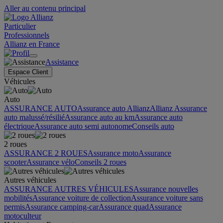
Aller au contenu principal
Particulier
Professionnels
Allianz en France
Assistance
Espace Client
Véhicules
Auto
ASSURANCE AUTO
Assurance auto Allianz
Allianz Assurance
auto malussé/résilié
Assurance auto au km
Assurance auto
électrique
Assurance auto semi autonome
Conseils auto
2 roues
ASSURANCE 2 ROUES
Assurance moto
Assurance
scooter
Assurance vélo
Conseils 2 roues
Autres véhicules
ASSURANCE AUTRES VÉHICULES
Assurance nouvelles
mobilités
Assurance voiture de collection
Assurance voiture sans
permis
Assurance camping-car
Assurance quad
Assurance
motoculteur