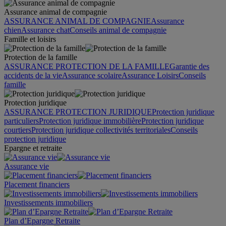
Assurance animal de compagnie
ASSURANCE ANIMAL DE COMPAGNIE
Assurance
chien
Assurance chat
Conseils animal de compagnie
Famille et loisirs
Protection de la famille
ASSURANCE PROTECTION DE LA FAMILLE
Garantie des
accidents de la vie
Assurance scolaire
Assurance Loisirs
Conseils
famille
Protection juridique
ASSURANCE PROTECTION JURIDIQUE
Protection juridique
particuliers
Protection juridique immobilière
Protection juridique
courtiers
Protection juridique collectivités territoriales
Conseils
protection juridique
Epargne et retraite
Assurance vie
Placement financiers
Investissements immobiliers
Plan d’Epargne Retraite