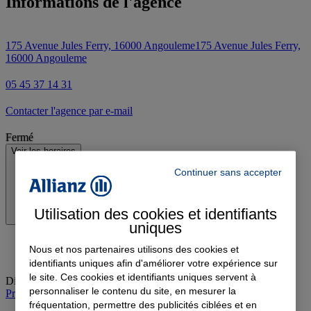
Informations de l'agence
175 Avenue Jules Ferry, 16000 Angouleme
175 Avenue Jules Ferry,
16000 Angouleme
05 45 37 14 31
Contacter l'agence par e-mail
Fermé
Voir les horaires
Continuer sans accepter
Utilisation des cookies et identifiants
uniques
Nous et nos partenaires utilisons des cookies et
identifiants uniques afin d'améliorer votre expérience sur
le site. Ces cookies et identifiants uniques servent à
Dimanche
:
Fermé
personnaliser le contenu du site, en mesurer la
Prendre rendez-vous à l'agence
fréquentation, permettre des publicités ciblées et en