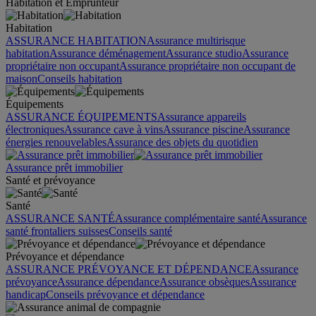
Habitation et Emprunteur
Habitation
ASSURANCE HABITATION
Assurance multirisque
habitation
Assurance déménagement
Assurance studio
Assurance
propriétaire non occupant
Assurance propriétaire non occupant de
maison
Conseils habitation
Équipements
ASSURANCE ÉQUIPEMENTS
Assurance appareils
électroniques
Assurance cave à vins
Assurance piscine
Assurance
énergies renouvelables
Assurance des objets du quotidien
Assurance prêt immobilier
Santé et prévoyance
Santé
ASSURANCE SANTÉ
Assurance complémentaire santé
Assurance
santé frontaliers suisses
Conseils santé
Prévoyance et dépendance
ASSURANCE PRÉVOYANCE ET DÉPENDANCE
Assurance
prévoyance
Assurance dépendance
Assurance obsèques
Assurance
handicap
Conseils prévoyance et dépendance