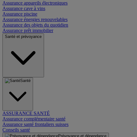
Assurance appareils électroniques
Assurance cave à vins
Assurance piscine
Assurance énergies renouvelables
Assurance des objets du quotidien
Assurance prêt immobilier
Santé et prévoyance
Santé
ASSURANCE SANTÉ
Assurance complémentaire santé
Assurance santé frontaliers suisses
Conseils santé
Prévoyance et dépendance