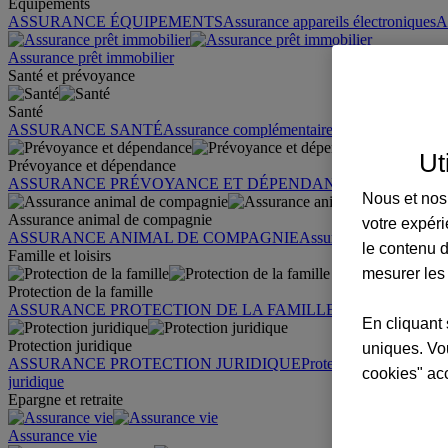
Équipements
ASSURANCE ÉQUIPEMENTS
Assurance appareils électroniques
A
Assurance prêt immobilier
Santé et prévoyance
Santé
ASSURANCE SANTÉ
Assurance complémentaire santé
Assurance sa
Ut
Prévoyance et dépendance
ASSURANCE PRÉVOYANCE ET DÉPENDANCE
Assurance pr
Nous et nos 
Assurance animal de compagnie
votre expéri
ASSURANCE ANIMAL DE COMPAGNIE
Assurance chien
Assura
le contenu d
Famille et loisirs
mesurer les
Protection de la famille
ASSURANCE PROTECTION DE LA FAMILLE
Garantie des accid
En cliquant 
Protection juridique
uniques. Vou
ASSURANCE PROTECTION JURIDIQUE
Protection juridique par
cookies" ac
juridique
Epargne et retraite
Assurance vie