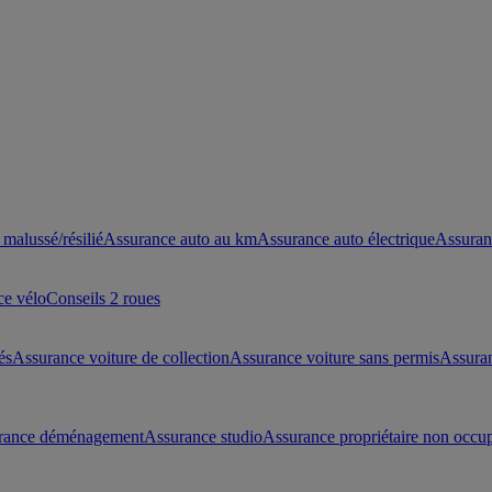
malussé/résilié
Assurance auto au km
Assurance auto électrique
Assuran
ce vélo
Conseils 2 roues
és
Assurance voiture de collection
Assurance voiture sans permis
Assura
rance déménagement
Assurance studio
Assurance propriétaire non occu