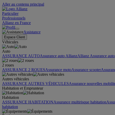
Aller au contenu principal
Particulier
Professionnels
Allianz en France
Assistance
Espace Client
Véhicules
Auto
ASSURANCE AUTO
Assurance auto Allianz
Allianz Assurance auto 
2 roues
ASSURANCE 2 ROUES
Assurance moto
Assurance scooter
Assuran
Autres véhicules
ASSURANCE AUTRES VÉHICULES
Assurance nouvelles mobilit
Habitation et Emprunteur
Habitation
ASSURANCE HABITATION
Assurance multirisque habitation
Assu
habitation