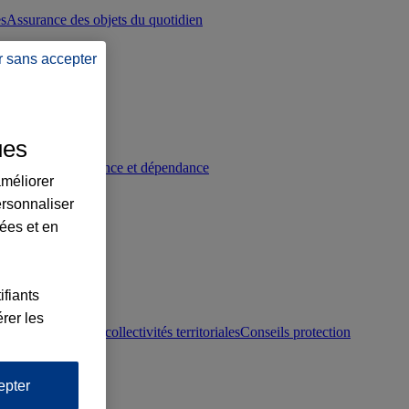
es
Assurance des objets du quotidien
r sans accepter
ues
p
Conseils prévoyance et dépendance
améliorer
ersonnaliser
lées et en
ifiants
rer les
otection juridique collectivités territoriales
Conseils protection
epter