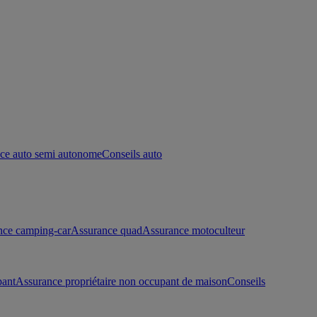
ce auto semi autonome
Conseils auto
nce camping-car
Assurance quad
Assurance motoculteur
pant
Assurance propriétaire non occupant de maison
Conseils