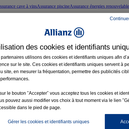
ssurance cave à vins
Assurance piscine
Assurance énergies renouvelabl
Continue
nté frontaliers suisses
Conseils santé
ilisation des cookies et identifiants uniq
évoyance
Assurance dépendance
Assurance obsèques
Assurance handica
partenaires utilisons des cookies et identifiants uniques afin d'
ence sur le site. Ces cookies et identifiants uniques servent à p
nce chat
Conseils animal de compagnie
u site, en mesurer la fréquentation, permettre des publicités cib
 performances.
ents de la vie
Assurance scolaire
Assurance Loisirs
Conseils famille
sur le bouton "Accepter" vous acceptez tous les cookies et ident
s pouvez aussi modifier vos choix à tout moment via le lien "Gé
ticuliers
Protection juridique immobilière
Protection juridique courtiers
Pr
cessible dans le pied de page.
Gérer les cookies et identifiants uniques
Acc