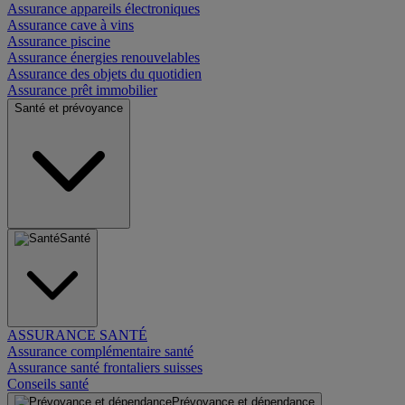
Assurance appareils électroniques
Assurance cave à vins
Assurance piscine
Assurance énergies renouvelables
Assurance des objets du quotidien
Assurance prêt immobilier
Santé et prévoyance
Santé
ASSURANCE SANTÉ
Assurance complémentaire santé
Assurance santé frontaliers suisses
Conseils santé
Prévoyance et dépendance