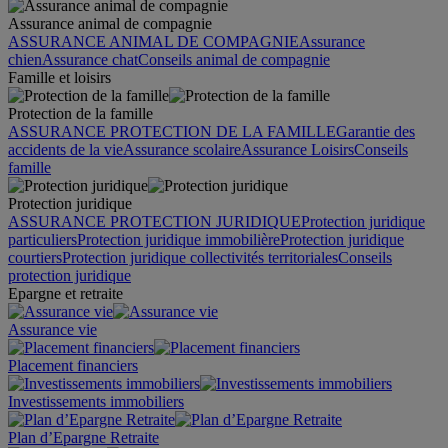
Assurance animal de compagnie
ASSURANCE ANIMAL DE COMPAGNIE
Assurance
chien
Assurance chat
Conseils animal de compagnie
Famille et loisirs
Protection de la famille
ASSURANCE PROTECTION DE LA FAMILLE
Garantie des
accidents de la vie
Assurance scolaire
Assurance Loisirs
Conseils
famille
Protection juridique
ASSURANCE PROTECTION JURIDIQUE
Protection juridique
particuliers
Protection juridique immobilière
Protection juridique
courtiers
Protection juridique collectivités territoriales
Conseils
protection juridique
Epargne et retraite
Assurance vie
Placement financiers
Investissements immobiliers
Plan d’Epargne Retraite