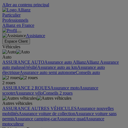
Aller au contenu principal
Particulier
Professionnels
Allianz en France
Assistance
Espace Client
Véhicules
Auto
ASSURANCE AUTO
Assurance auto Allianz
Allianz Assurance
auto malussé/résilié
Assurance auto au km
Assurance auto
électrique
Assurance auto semi autonome
Conseils auto
2 roues
ASSURANCE 2 ROUES
Assurance moto
Assurance
scooter
Assurance vélo
Conseils 2 roues
Autres véhicules
ASSURANCE AUTRES VÉHICULES
Assurance nouvelles
mobilités
Assurance voiture de collection
Assurance voiture sans
permis
Assurance camping-car
Assurance quad
Assurance
motoculteur