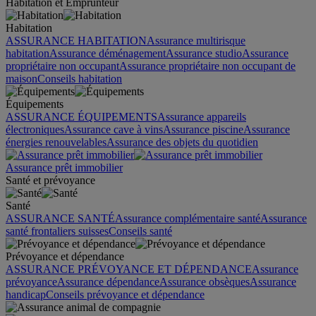
Habitation et Emprunteur
Habitation
ASSURANCE HABITATION
Assurance multirisque
habitation
Assurance déménagement
Assurance studio
Assurance
propriétaire non occupant
Assurance propriétaire non occupant de
maison
Conseils habitation
Équipements
ASSURANCE ÉQUIPEMENTS
Assurance appareils
électroniques
Assurance cave à vins
Assurance piscine
Assurance
énergies renouvelables
Assurance des objets du quotidien
Assurance prêt immobilier
Santé et prévoyance
Santé
ASSURANCE SANTÉ
Assurance complémentaire santé
Assurance
santé frontaliers suisses
Conseils santé
Prévoyance et dépendance
ASSURANCE PRÉVOYANCE ET DÉPENDANCE
Assurance
prévoyance
Assurance dépendance
Assurance obsèques
Assurance
handicap
Conseils prévoyance et dépendance