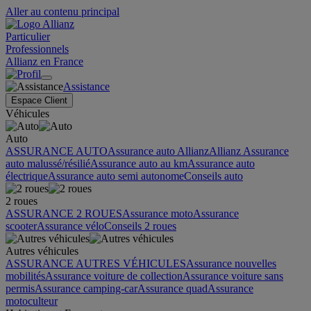
Aller au contenu principal
Particulier
Professionnels
Allianz en France
Assistance
Espace Client
Véhicules
Auto
ASSURANCE AUTO
Assurance auto Allianz
Allianz Assurance
auto malussé/résilié
Assurance auto au km
Assurance auto
électrique
Assurance auto semi autonome
Conseils auto
2 roues
ASSURANCE 2 ROUES
Assurance moto
Assurance
scooter
Assurance vélo
Conseils 2 roues
Autres véhicules
ASSURANCE AUTRES VÉHICULES
Assurance nouvelles
mobilités
Assurance voiture de collection
Assurance voiture sans
permis
Assurance camping-car
Assurance quad
Assurance
motoculteur