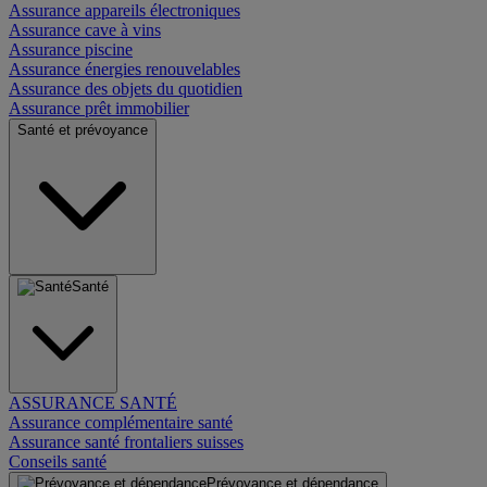
Assurance appareils électroniques
Assurance cave à vins
Assurance piscine
Assurance énergies renouvelables
Assurance des objets du quotidien
Assurance prêt immobilier
Santé et prévoyance
Santé
ASSURANCE SANTÉ
Assurance complémentaire santé
Assurance santé frontaliers suisses
Conseils santé
Prévoyance et dépendance