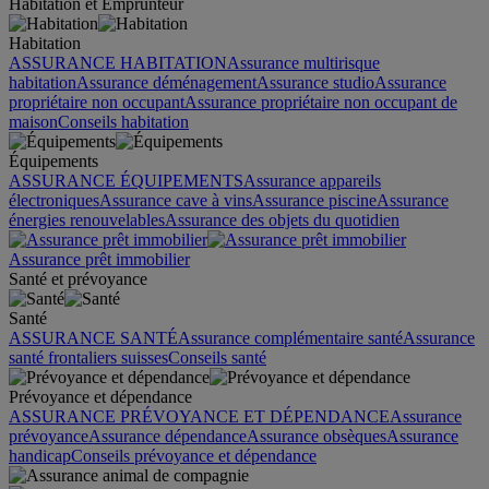
Habitation et Emprunteur
Habitation
ASSURANCE HABITATION
Assurance multirisque
habitation
Assurance déménagement
Assurance studio
Assurance
propriétaire non occupant
Assurance propriétaire non occupant de
maison
Conseils habitation
Équipements
ASSURANCE ÉQUIPEMENTS
Assurance appareils
électroniques
Assurance cave à vins
Assurance piscine
Assurance
énergies renouvelables
Assurance des objets du quotidien
Assurance prêt immobilier
Santé et prévoyance
Santé
ASSURANCE SANTÉ
Assurance complémentaire santé
Assurance
santé frontaliers suisses
Conseils santé
Prévoyance et dépendance
ASSURANCE PRÉVOYANCE ET DÉPENDANCE
Assurance
prévoyance
Assurance dépendance
Assurance obsèques
Assurance
handicap
Conseils prévoyance et dépendance