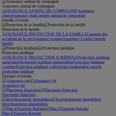
Assurance animal de compagnie
ASSURANCE ANIMAL DE COMPAGNIE
Assurance
chien
Assurance chat
Conseils animal de compagnie
Famille et loisirs
Protection de la famille
ASSURANCE PROTECTION DE LA FAMILLE
Garantie des
accidents de la vie
Assurance scolaire
Assurance Loisirs
Conseils
famille
Protection juridique
ASSURANCE PROTECTION JURIDIQUE
Protection juridique
particuliers
Protection juridique immobilière
Protection juridique
courtiers
Protection juridique collectivités territoriales
Conseils
protection juridique
Epargne et retraite
Assurance vie
Placement financiers
Investissements immobiliers
Plan d’Epargne Retraite