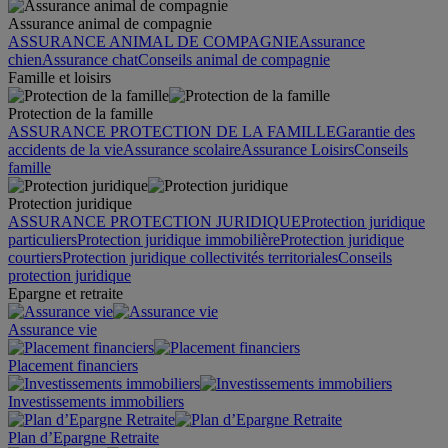
Assurance animal de compagnie
ASSURANCE ANIMAL DE COMPAGNIE
Assurance
chien
Assurance chat
Conseils animal de compagnie
Famille et loisirs
Protection de la famille
ASSURANCE PROTECTION DE LA FAMILLE
Garantie des
accidents de la vie
Assurance scolaire
Assurance Loisirs
Conseils
famille
Protection juridique
ASSURANCE PROTECTION JURIDIQUE
Protection juridique
particuliers
Protection juridique immobilière
Protection juridique
courtiers
Protection juridique collectivités territoriales
Conseils
protection juridique
Epargne et retraite
Assurance vie
Placement financiers
Investissements immobiliers
Plan d’Epargne Retraite