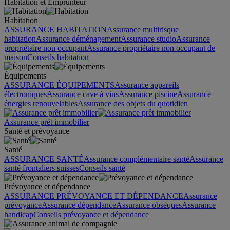
Habitation et Emprunteur
Habitation
ASSURANCE HABITATION
Assurance multirisque
habitation
Assurance déménagement
Assurance studio
Assurance
propriétaire non occupant
Assurance propriétaire non occupant de
maison
Conseils habitation
Équipements
ASSURANCE ÉQUIPEMENTS
Assurance appareils
électroniques
Assurance cave à vins
Assurance piscine
Assurance
énergies renouvelables
Assurance des objets du quotidien
Assurance prêt immobilier
Santé et prévoyance
Santé
ASSURANCE SANTÉ
Assurance complémentaire santé
Assurance
santé frontaliers suisses
Conseils santé
Prévoyance et dépendance
ASSURANCE PRÉVOYANCE ET DÉPENDANCE
Assurance
prévoyance
Assurance dépendance
Assurance obsèques
Assurance
handicap
Conseils prévoyance et dépendance