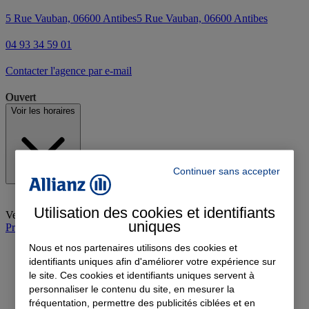
5 Rue Vauban, 06600 Antibes
5 Rue Vauban, 06600 Antibes
04 93 34 59 01
Contacter l'agence par e-mail
Ouvert
Voir les horaires
Continuer sans accepter
Utilisation des cookies et identifiants
Vendredi
:
08:30-12:30, 14:00-18:00
uniques
Prendre rendez-vous à l'agence
Nous et nos partenaires utilisons des cookies et
identifiants uniques afin d'améliorer votre expérience sur
le site. Ces cookies et identifiants uniques servent à
personnaliser le contenu du site, en mesurer la
fréquentation, permettre des publicités ciblées et en