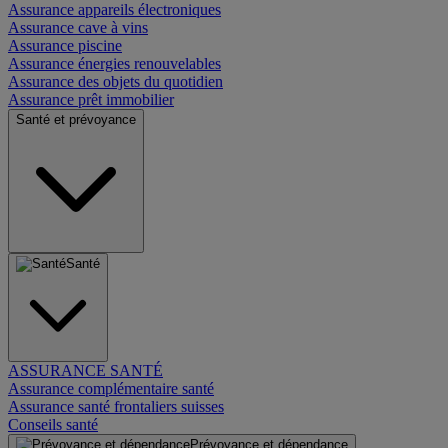
Assurance appareils électroniques
Assurance cave à vins
Assurance piscine
Assurance énergies renouvelables
Assurance des objets du quotidien
Assurance prêt immobilier
Santé et prévoyance
Santé
ASSURANCE SANTÉ
Assurance complémentaire santé
Assurance santé frontaliers suisses
Conseils santé
Prévoyance et dépendance