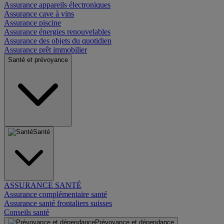
Assurance appareils électroniques
Assurance cave à vins
Assurance piscine
Assurance énergies renouvelables
Assurance des objets du quotidien
Assurance prêt immobilier
Santé et prévoyance
Santé
ASSURANCE SANTÉ
Assurance complémentaire santé
Assurance santé frontaliers suisses
Conseils santé
Prévoyance et dépendance