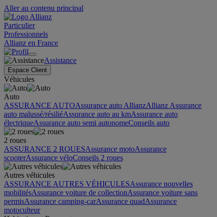
Aller au contenu principal
Particulier
Professionnels
Allianz en France
Assistance
Espace Client
Véhicules
Auto
ASSURANCE AUTO
Assurance auto Allianz
Allianz Assurance
auto malussé/résilié
Assurance auto au km
Assurance auto
électrique
Assurance auto semi autonome
Conseils auto
2 roues
ASSURANCE 2 ROUES
Assurance moto
Assurance
scooter
Assurance vélo
Conseils 2 roues
Autres véhicules
ASSURANCE AUTRES VÉHICULES
Assurance nouvelles
mobilités
Assurance voiture de collection
Assurance voiture sans
permis
Assurance camping-car
Assurance quad
Assurance
motoculteur