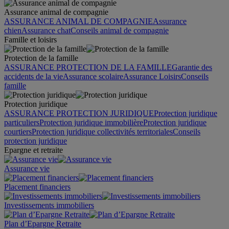
Assurance animal de compagnie
ASSURANCE ANIMAL DE COMPAGNIE
Assurance
chien
Assurance chat
Conseils animal de compagnie
Famille et loisirs
Protection de la famille
ASSURANCE PROTECTION DE LA FAMILLE
Garantie des
accidents de la vie
Assurance scolaire
Assurance Loisirs
Conseils
famille
Protection juridique
ASSURANCE PROTECTION JURIDIQUE
Protection juridique
particuliers
Protection juridique immobilière
Protection juridique
courtiers
Protection juridique collectivités territoriales
Conseils
protection juridique
Epargne et retraite
Assurance vie
Placement financiers
Investissements immobiliers
Plan d’Epargne Retraite