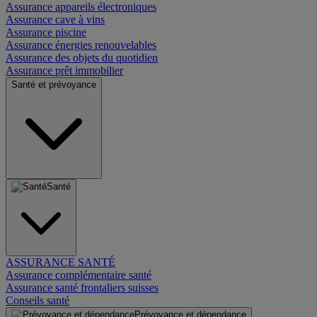
Assurance appareils électroniques
Assurance cave à vins
Assurance piscine
Assurance énergies renouvelables
Assurance des objets du quotidien
Assurance prêt immobilier
Santé et prévoyance
Santé
ASSURANCE SANTÉ
Assurance complémentaire santé
Assurance santé frontaliers suisses
Conseils santé
Prévoyance et dépendance