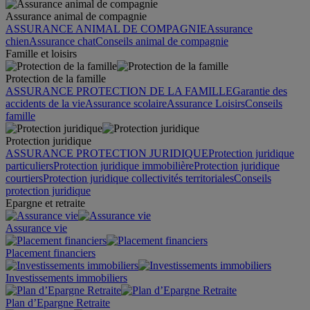
Assurance animal de compagnie
ASSURANCE ANIMAL DE COMPAGNIE
Assurance
chien
Assurance chat
Conseils animal de compagnie
Famille et loisirs
Protection de la famille
ASSURANCE PROTECTION DE LA FAMILLE
Garantie des
accidents de la vie
Assurance scolaire
Assurance Loisirs
Conseils
famille
Protection juridique
ASSURANCE PROTECTION JURIDIQUE
Protection juridique
particuliers
Protection juridique immobilière
Protection juridique
courtiers
Protection juridique collectivités territoriales
Conseils
protection juridique
Epargne et retraite
Assurance vie
Placement financiers
Investissements immobiliers
Plan d’Epargne Retraite