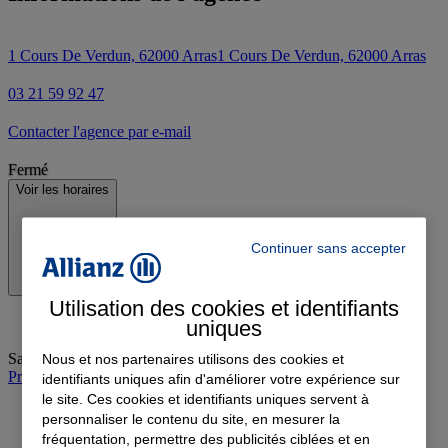
1 Cours De Verdun, 62000 Arras
1 Cours De Verdun, 62000 Arras
03 21 59 92 47
Contacter l'agence par e-mail
Fermé
Voir les horaires
Continuer sans accepter
Utilisation des cookies et identifiants
uniques
Samedi
:
09:00-12:00
Nous et nos partenaires utilisons des cookies et
Prendre rendez-vous à l'agence et en vidéo
identifiants uniques afin d'améliorer votre expérience sur
le site. Ces cookies et identifiants uniques servent à
personnaliser le contenu du site, en mesurer la
fréquentation, permettre des publicités ciblées et en