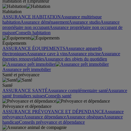
Habitation et Emprunteur
Habitation
ASSURANCE HABITATION
Assurance multirisque
habitation
Assurance déménagement
Assurance studio
Assurance
propriétaire non occupant
Assurance propriétaire non occupant de
maison
Conseils habitation
Équipements
ASSURANCE ÉQUIPEMENTS
Assurance appareils
électroniques
Assurance cave à vins
Assurance piscine
Assurance
énergies renouvelables
Assurance des objets du quotidien
Assurance prêt immobilier
Santé et prévoyance
Santé
ASSURANCE SANTÉ
Assurance complémentaire santé
Assurance
santé frontaliers suisses
Conseils santé
Prévoyance et dépendance
ASSURANCE PRÉVOYANCE ET DÉPENDANCE
Assurance
prévoyance
Assurance dépendance
Assurance obsèques
Assurance
handicap
Conseils prévoyance et dépendance