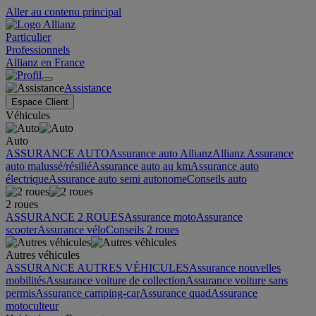
Aller au contenu principal
Particulier
Professionnels
Allianz en France
Assistance
Espace Client
Véhicules
Auto
ASSURANCE AUTO
Assurance auto Allianz
Allianz Assurance
auto malussé/résilié
Assurance auto au km
Assurance auto
électrique
Assurance auto semi autonome
Conseils auto
2 roues
ASSURANCE 2 ROUES
Assurance moto
Assurance
scooter
Assurance vélo
Conseils 2 roues
Autres véhicules
ASSURANCE AUTRES VÉHICULES
Assurance nouvelles
mobilités
Assurance voiture de collection
Assurance voiture sans
permis
Assurance camping-car
Assurance quad
Assurance
motoculteur