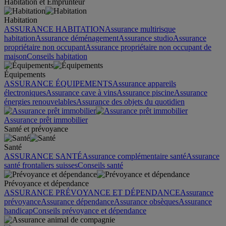
Habitation et Emprunteur
Habitation
ASSURANCE HABITATION
Assurance multirisque
habitation
Assurance déménagement
Assurance studio
Assurance
propriétaire non occupant
Assurance propriétaire non occupant de
maison
Conseils habitation
Équipements
ASSURANCE ÉQUIPEMENTS
Assurance appareils
électroniques
Assurance cave à vins
Assurance piscine
Assurance
énergies renouvelables
Assurance des objets du quotidien
Assurance prêt immobilier
Santé et prévoyance
Santé
ASSURANCE SANTÉ
Assurance complémentaire santé
Assurance
santé frontaliers suisses
Conseils santé
Prévoyance et dépendance
ASSURANCE PRÉVOYANCE ET DÉPENDANCE
Assurance
prévoyance
Assurance dépendance
Assurance obsèques
Assurance
handicap
Conseils prévoyance et dépendance