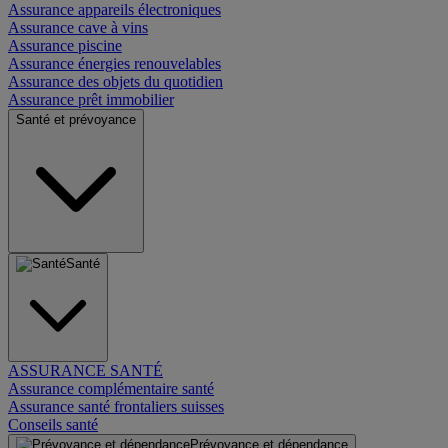
Assurance appareils électroniques
Assurance cave à vins
Assurance piscine
Assurance énergies renouvelables
Assurance des objets du quotidien
Assurance prêt immobilier
Santé et prévoyance
Santé
ASSURANCE SANTÉ
Assurance complémentaire santé
Assurance santé frontaliers suisses
Conseils santé
Prévoyance et dépendance