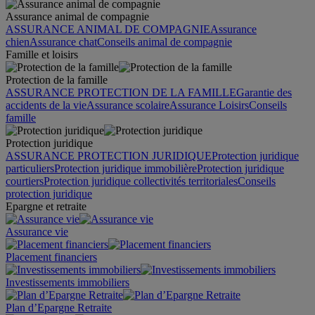
Assurance animal de compagnie
ASSURANCE ANIMAL DE COMPAGNIE
Assurance
chien
Assurance chat
Conseils animal de compagnie
Famille et loisirs
Protection de la famille
ASSURANCE PROTECTION DE LA FAMILLE
Garantie des
accidents de la vie
Assurance scolaire
Assurance Loisirs
Conseils
famille
Protection juridique
ASSURANCE PROTECTION JURIDIQUE
Protection juridique
particuliers
Protection juridique immobilière
Protection juridique
courtiers
Protection juridique collectivités territoriales
Conseils
protection juridique
Epargne et retraite
Assurance vie
Placement financiers
Investissements immobiliers
Plan d’Epargne Retraite