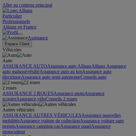
Aller au contenu principal
Particulier
Professionnels
Allianz en France
Assistance
Espace Client
Véhicules
Auto
ASSURANCE AUTO
Assurance auto Allianz
Allianz Assurance
auto malussé/résilié
Assurance auto au km
Assurance auto
électrique
Assurance auto semi autonome
Conseils auto
2 roues
ASSURANCE 2 ROUES
Assurance moto
Assurance
scooter
Assurance vélo
Conseils 2 roues
Autres véhicules
ASSURANCE AUTRES VÉHICULES
Assurance nouvelles
mobilités
Assurance voiture de collection
Assurance voiture sans
permis
Assurance camping-car
Assurance quad
Assurance
motoculteur