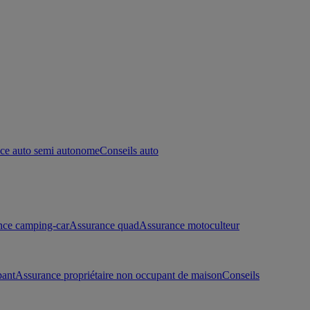
ce auto semi autonome
Conseils auto
nce camping-car
Assurance quad
Assurance motoculteur
pant
Assurance propriétaire non occupant de maison
Conseils