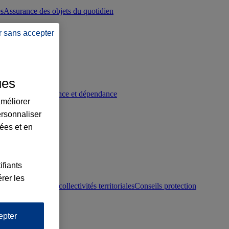
es
Assurance des objets du quotidien
r sans accepter
ues
p
Conseils prévoyance et dépendance
améliorer
ersonnaliser
lées et en
ifiants
rer les
otection juridique collectivités territoriales
Conseils protection
epter