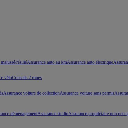
malussé/résilié
Assurance auto au km
Assurance auto électrique
Assuran
ce vélo
Conseils 2 roues
és
Assurance voiture de collection
Assurance voiture sans permis
Assura
rance déménagement
Assurance studio
Assurance propriétaire non occu