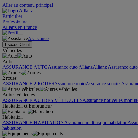
Aller au contenu principal
Particulier
Professionnels
Allianz en France
Assistance
Espace Client
Véhicules
Auto
ASSURANCE AUTO
Assurance auto Allianz
Allianz Assurance auto 
2 roues
ASSURANCE 2 ROUES
Assurance moto
Assurance scooter
Assuran
Autres véhicules
ASSURANCE AUTRES VÉHICULES
Assurance nouvelles mobilit
Habitation et Emprunteur
Habitation
ASSURANCE HABITATION
Assurance multirisque habitation
Assu
habitation