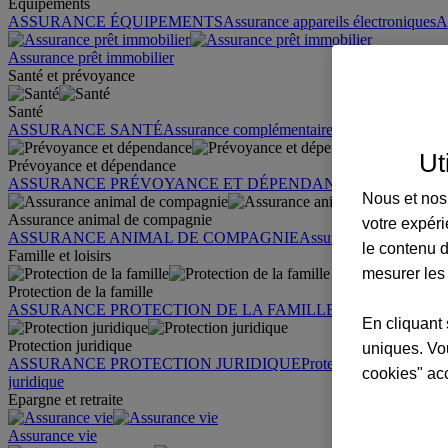
Équipements
ASSURANCE ÉQUIPEMENTS
Assurance appareils électroniques
A
Assurance prêt immobilier
Santé et prévoyance
Santé
ASSURANCE SANTÉ
Assurance complémentaire santé
Assurance sa
Ut
Prévoyance et dépendance
ASSURANCE PRÉVOYANCE ET DÉPENDANCE
Assurance pr
Nous et nos 
Assurance animal de compagnie
votre expéri
ASSURANCE ANIMAL DE COMPAGNIE
Assurance chien
Assura
le contenu d
Famille et loisirs
mesurer les
Protection de la famille
ASSURANCE PROTECTION DE LA FAMILLE
Garantie des accid
En cliquant 
Protection juridique
uniques. Vou
ASSURANCE PROTECTION JURIDIQUE
Protection juridique par
cookies" ac
juridique
Epargne et retraite
Assurance vie