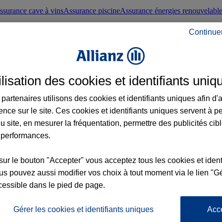
ssurance cave à vins
Assurance piscine
Assurance énergies renouvelabl
Continue
nté frontaliers suisses
Conseils santé
ilisation des cookies et identifiants uniq
évoyance
Assurance dépendance
Assurance obsèques
Assurance handica
partenaires utilisons des cookies et identifiants uniques afin d'
ence sur le site. Ces cookies et identifiants uniques servent à p
nce chat
Conseils animal de compagnie
u site, en mesurer la fréquentation, permettre des publicités cib
 performances.
ents de la vie
Assurance scolaire
Assurance Loisirs
Conseils famille
sur le bouton "Accepter" vous acceptez tous les cookies et ident
s pouvez aussi modifier vos choix à tout moment via le lien "Gé
ticuliers
Protection juridique immobilière
Protection juridique courtiers
Pr
cessible dans le pied de page.
Gérer les cookies et identifiants uniques
Acc