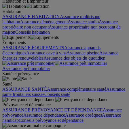
Habitation et Emprunteur
Habitation
ASSURANCE HABITATION
Assurance multirisque
habitation
Assurance déménagement
Assurance studio
Assurance
propriétaire non occupant
Assurance propriétaire non occupant de
maison
Conseils habitation
Équipements
ASSURANCE ÉQUIPEMENTS
Assurance appareils
électroniques
Assurance cave à vins
Assurance piscine
Assurance
énergies renouvelables
Assurance des objets du quotidien
Assurance prêt immobilier
Santé et prévoyance
Santé
ASSURANCE SANTÉ
Assurance complémentaire santé
Assurance
santé frontaliers suisses
Conseils santé
Prévoyance et dépendance
ASSURANCE PRÉVOYANCE ET DÉPENDANCE
Assurance
prévoyance
Assurance dépendance
Assurance obsèques
Assurance
handicap
Conseils prévoyance et dépendance