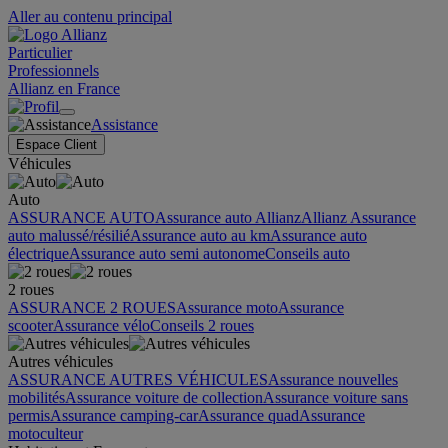
Aller au contenu principal
Particulier
Professionnels
Allianz en France
Assistance
Espace Client
Véhicules
Auto
ASSURANCE AUTO
Assurance auto Allianz
Allianz Assurance
auto malussé/résilié
Assurance auto au km
Assurance auto
électrique
Assurance auto semi autonome
Conseils auto
2 roues
ASSURANCE 2 ROUES
Assurance moto
Assurance
scooter
Assurance vélo
Conseils 2 roues
Autres véhicules
ASSURANCE AUTRES VÉHICULES
Assurance nouvelles
mobilités
Assurance voiture de collection
Assurance voiture sans
permis
Assurance camping-car
Assurance quad
Assurance
motoculteur