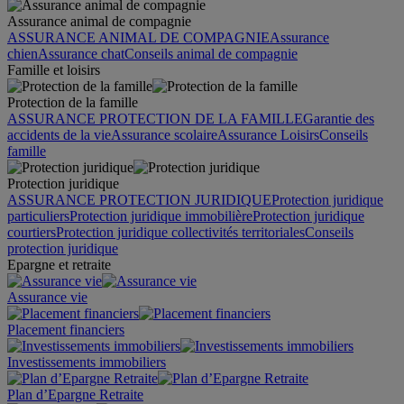
Assurance animal de compagnie
ASSURANCE ANIMAL DE COMPAGNIE
Assurance
chien
Assurance chat
Conseils animal de compagnie
Famille et loisirs
Protection de la famille
ASSURANCE PROTECTION DE LA FAMILLE
Garantie des
accidents de la vie
Assurance scolaire
Assurance Loisirs
Conseils
famille
Protection juridique
ASSURANCE PROTECTION JURIDIQUE
Protection juridique
particuliers
Protection juridique immobilière
Protection juridique
courtiers
Protection juridique collectivités territoriales
Conseils
protection juridique
Epargne et retraite
Assurance vie
Placement financiers
Investissements immobiliers
Plan d’Epargne Retraite