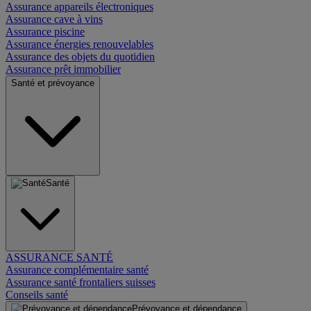
Assurance appareils électroniques
Assurance cave à vins
Assurance piscine
Assurance énergies renouvelables
Assurance des objets du quotidien
Assurance prêt immobilier
Santé et prévoyance
Santé
ASSURANCE SANTÉ
Assurance complémentaire santé
Assurance santé frontaliers suisses
Conseils santé
Prévoyance et dépendance