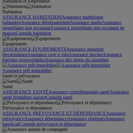
Habitation et Emprunteur
Habitation
ASSURANCE HABITATION
Assurance multirisque
habitation
Assurance déménagement
Assurance studio
Assurance
propriétaire non occupant
Assurance propriétaire non occupant de
maison
Conseils habitation
Équipements
ASSURANCE ÉQUIPEMENTS
Assurance appareils
électroniques
Assurance cave à vins
Assurance piscine
Assurance
énergies renouvelables
Assurance des objets du quotidien
Assurance prêt immobilier
Santé et prévoyance
Santé
ASSURANCE SANTÉ
Assurance complémentaire santé
Assurance
santé frontaliers suisses
Conseils santé
Prévoyance et dépendance
ASSURANCE PRÉVOYANCE ET DÉPENDANCE
Assurance
prévoyance
Assurance dépendance
Assurance obsèques
Assurance
handicap
Conseils prévoyance et dépendance