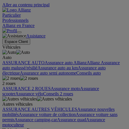
Aller au contenu principal
Particulier
Professionnels
Allianz en France
Assistance
Espace Client
Véhicules
Auto
ASSURANCE AUTO
Assurance auto Allianz
Allianz Assurance
auto malussé/résilié
Assurance auto au km
Assurance auto
électrique
Assurance auto semi autonome
Conseils auto
2 roues
ASSURANCE 2 ROUES
Assurance moto
Assurance
scooter
Assurance vélo
Conseils 2 roues
Autres véhicules
ASSURANCE AUTRES VÉHICULES
Assurance nouvelles
mobilités
Assurance voiture de collection
Assurance voiture sans
permis
Assurance camping-car
Assurance quad
Assurance
motoculteur