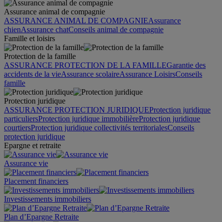
Assurance animal de compagnie
ASSURANCE ANIMAL DE COMPAGNIE
Assurance
chien
Assurance chat
Conseils animal de compagnie
Famille et loisirs
Protection de la famille
ASSURANCE PROTECTION DE LA FAMILLE
Garantie des
accidents de la vie
Assurance scolaire
Assurance Loisirs
Conseils
famille
Protection juridique
ASSURANCE PROTECTION JURIDIQUE
Protection juridique
particuliers
Protection juridique immobilière
Protection juridique
courtiers
Protection juridique collectivités territoriales
Conseils
protection juridique
Epargne et retraite
Assurance vie
Placement financiers
Investissements immobiliers
Plan d’Epargne Retraite