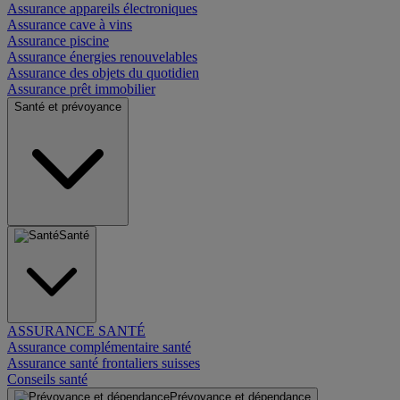
Assurance appareils électroniques
Assurance cave à vins
Assurance piscine
Assurance énergies renouvelables
Assurance des objets du quotidien
Assurance prêt immobilier
Santé et prévoyance
Santé
ASSURANCE SANTÉ
Assurance complémentaire santé
Assurance santé frontaliers suisses
Conseils santé
Prévoyance et dépendance