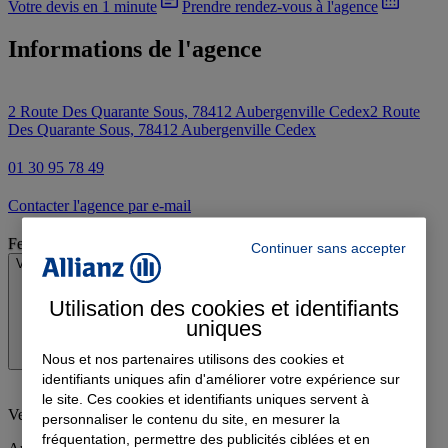
Votre devis en 1 minute
Prendre rendez-vous à l'agence
Informations de l'agence
2 Route Des Quarante Sous, 78412 Aubergenville Cedex
2 Route
Des Quarante Sous, 78412 Aubergenville Cedex
01 30 95 78 49
Contacter l'agence par e-mail
Fermé
Continuer sans accepter
Voir les horaires
Utilisation des cookies et identifiants
uniques
Nous et nos partenaires utilisons des cookies et
identifiants uniques afin d'améliorer votre expérience sur
le site. Ces cookies et identifiants uniques servent à
Vendredi
:
09:30-12:30, 14:30-17:00
personnaliser le contenu du site, en mesurer la
fréquentation, permettre des publicités ciblées et en