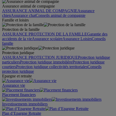
Assurance animal de compagnie
ASSURANCE ANIMAL DE COMPAGNIE
Assurance
chien
Assurance chat
Conseils animal de compagnie
Famille et loisirs
Protection de la famille
ASSURANCE PROTECTION DE LA FAMILLE
Garantie des
accidents de la vie
Assurance scolaire
Assurance Loisirs
Conseils
famille
Protection juridique
ASSURANCE PROTECTION JURIDIQUE
Protection juridique
particuliers
Protection juridique immobilière
Protection juridique
courtiers
Protection juridique collectivités territoriales
Conseils
protection juridique
Epargne et retraite
Assurance vie
Placement financiers
Investissements immobiliers
Plan d’Epargne Retraite