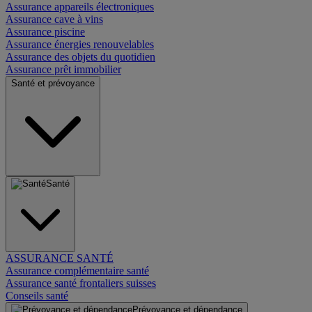
Assurance appareils électroniques
Assurance cave à vins
Assurance piscine
Assurance énergies renouvelables
Assurance des objets du quotidien
Assurance prêt immobilier
Santé et prévoyance
Santé
ASSURANCE SANTÉ
Assurance complémentaire santé
Assurance santé frontaliers suisses
Conseils santé
Prévoyance et dépendance