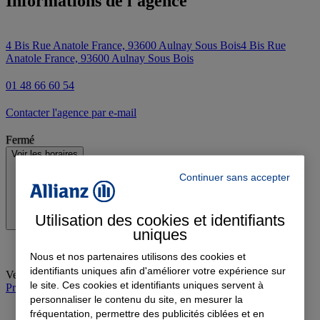
Informations de l'agence
4 Bis Rue Anatole France, 93600 Aulnay Sous Bois
4 Bis Rue
Anatole France, 93600 Aulnay Sous Bois
01 48 66 60 54
Contacter l'agence par e-mail
Fermé
Voir les horaires
Continuer sans accepter
Utilisation des cookies et identifiants
uniques
Nous et nos partenaires utilisons des cookies et
identifiants uniques afin d'améliorer votre expérience sur
Vendredi
:
09:30-12:30, 14:00-18:00
le site. Ces cookies et identifiants uniques servent à
Prendre rendez-vous à l'agence
personnaliser le contenu du site, en mesurer la
fréquentation, permettre des publicités ciblées et en