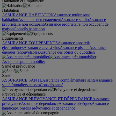
Habitation et Emprunteur
Habitation
ASSURANCE HABITATION
Assurance multirisque
habitation
Assurance déménagement
Assurance studio
Assurance
propriétaire non occupant
Assurance propriétaire non occupant de
maison
Conseils habitation
Équipements
ASSURANCE ÉQUIPEMENTS
Assurance appareils
électroniques
Assurance cave à vins
Assurance piscine
Assurance
énergies renouvelables
Assurance des objets du quotidien
Assurance prêt immobilier
Santé et prévoyance
Santé
ASSURANCE SANTÉ
Assurance complémentaire santé
Assurance
santé frontaliers suisses
Conseils santé
Prévoyance et dépendance
ASSURANCE PRÉVOYANCE ET DÉPENDANCE
Assurance
prévoyance
Assurance dépendance
Assurance obsèques
Assurance
handicap
Conseils prévoyance et dépendance