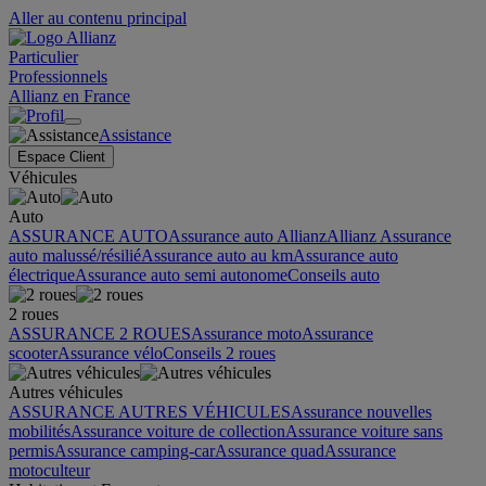
Aller au contenu principal
Particulier
Professionnels
Allianz en France
Assistance
Espace Client
Véhicules
Auto
ASSURANCE AUTO
Assurance auto Allianz
Allianz Assurance
auto malussé/résilié
Assurance auto au km
Assurance auto
électrique
Assurance auto semi autonome
Conseils auto
2 roues
ASSURANCE 2 ROUES
Assurance moto
Assurance
scooter
Assurance vélo
Conseils 2 roues
Autres véhicules
ASSURANCE AUTRES VÉHICULES
Assurance nouvelles
mobilités
Assurance voiture de collection
Assurance voiture sans
permis
Assurance camping-car
Assurance quad
Assurance
motoculteur