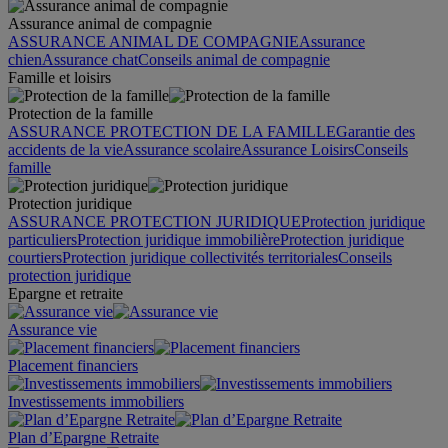
Assurance animal de compagnie
ASSURANCE ANIMAL DE COMPAGNIE
Assurance
chien
Assurance chat
Conseils animal de compagnie
Famille et loisirs
Protection de la famille
ASSURANCE PROTECTION DE LA FAMILLE
Garantie des
accidents de la vie
Assurance scolaire
Assurance Loisirs
Conseils
famille
Protection juridique
ASSURANCE PROTECTION JURIDIQUE
Protection juridique
particuliers
Protection juridique immobilière
Protection juridique
courtiers
Protection juridique collectivités territoriales
Conseils
protection juridique
Epargne et retraite
Assurance vie
Placement financiers
Investissements immobiliers
Plan d’Epargne Retraite