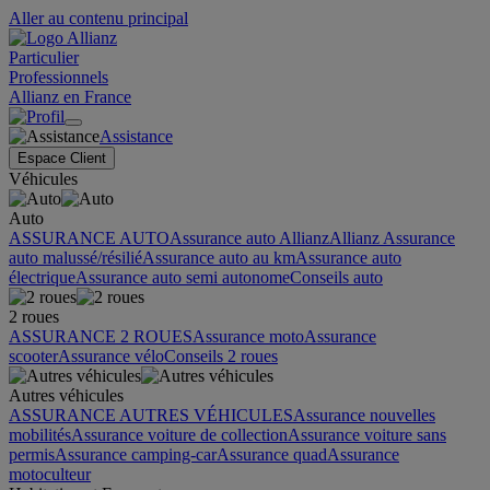
Aller au contenu principal
Particulier
Professionnels
Allianz en France
Assistance
Espace Client
Véhicules
Auto
ASSURANCE AUTO
Assurance auto Allianz
Allianz Assurance
auto malussé/résilié
Assurance auto au km
Assurance auto
électrique
Assurance auto semi autonome
Conseils auto
2 roues
ASSURANCE 2 ROUES
Assurance moto
Assurance
scooter
Assurance vélo
Conseils 2 roues
Autres véhicules
ASSURANCE AUTRES VÉHICULES
Assurance nouvelles
mobilités
Assurance voiture de collection
Assurance voiture sans
permis
Assurance camping-car
Assurance quad
Assurance
motoculteur