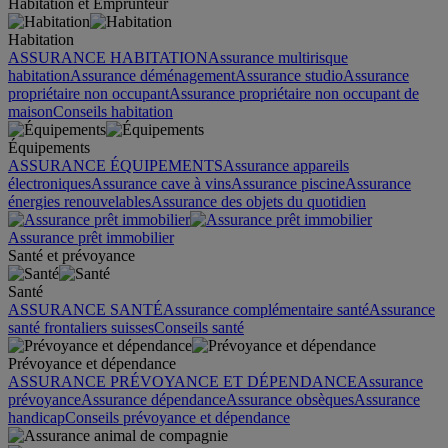
Habitation et Emprunteur
Habitation
ASSURANCE HABITATION
Assurance multirisque
habitation
Assurance déménagement
Assurance studio
Assurance
propriétaire non occupant
Assurance propriétaire non occupant de
maison
Conseils habitation
Équipements
ASSURANCE ÉQUIPEMENTS
Assurance appareils
électroniques
Assurance cave à vins
Assurance piscine
Assurance
énergies renouvelables
Assurance des objets du quotidien
Assurance prêt immobilier
Santé et prévoyance
Santé
ASSURANCE SANTÉ
Assurance complémentaire santé
Assurance
santé frontaliers suisses
Conseils santé
Prévoyance et dépendance
ASSURANCE PRÉVOYANCE ET DÉPENDANCE
Assurance
prévoyance
Assurance dépendance
Assurance obsèques
Assurance
handicap
Conseils prévoyance et dépendance