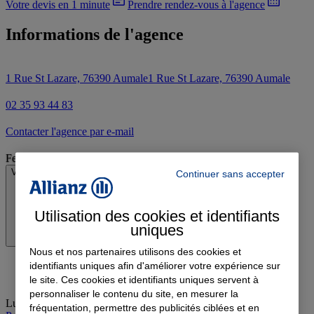
Votre devis en 1 minute
Prendre rendez-vous à l'agence
Informations de l'agence
1 Rue St Lazare, 76390 Aumale
1 Rue St Lazare, 76390 Aumale
02 35 93 44 83
Contacter l'agence par e-mail
Fermé
Voir les horaires
Continuer sans accepter
Utilisation des cookies et identifiants
uniques
Nous et nos partenaires utilisons des cookies et
identifiants uniques afin d'améliorer votre expérience sur
le site. Ces cookies et identifiants uniques servent à
personnaliser le contenu du site, en mesurer la
Lundi
:
Fermé
fréquentation, permettre des publicités ciblées et en