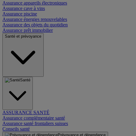
Assurance appareils électroniques
Assurance cave à vins
Assurance piscine
Assurance énergies renouvelables
Assurance des objets du quotidien
Assurance prêt immobilier
Santé et prévoyance
Santé
ASSURANCE SANTÉ
Assurance complémentaire santé
Assurance santé frontaliers suisses
Conseils santé
Prévoyance et dépendance