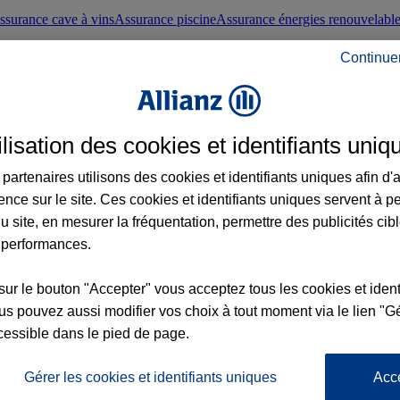
ssurance cave à vins
Assurance piscine
Assurance énergies renouvelabl
Continue
nté frontaliers suisses
Conseils santé
ilisation des cookies et identifiants uniq
évoyance
Assurance dépendance
Assurance obsèques
Assurance handica
partenaires utilisons des cookies et identifiants uniques afin d'
ence sur le site. Ces cookies et identifiants uniques servent à p
nce chat
Conseils animal de compagnie
u site, en mesurer la fréquentation, permettre des publicités cib
 performances.
ents de la vie
Assurance scolaire
Assurance Loisirs
Conseils famille
sur le bouton "Accepter" vous acceptez tous les cookies et ident
s pouvez aussi modifier vos choix à tout moment via le lien "Gé
ticuliers
Protection juridique immobilière
Protection juridique courtiers
Pr
cessible dans le pied de page.
Gérer les cookies et identifiants uniques
Acc