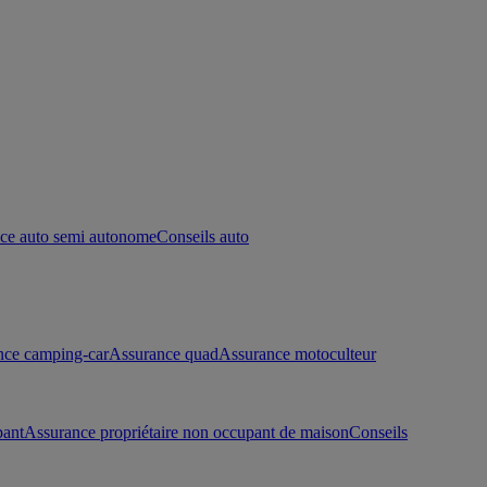
ce auto semi autonome
Conseils auto
nce camping-car
Assurance quad
Assurance motoculteur
pant
Assurance propriétaire non occupant de maison
Conseils