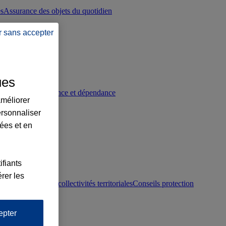
es
Assurance des objets du quotidien
r sans accepter
ues
p
Conseils prévoyance et dépendance
améliorer
ersonnaliser
lées et en
ifiants
rer les
otection juridique collectivités territoriales
Conseils protection
epter