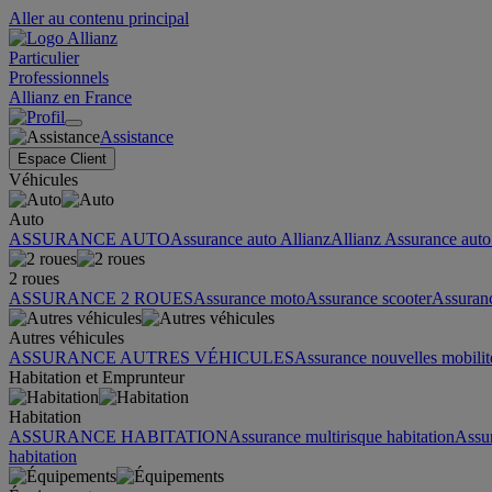
Aller au contenu principal
Particulier
Professionnels
Allianz en France
Assistance
Espace Client
Véhicules
Auto
ASSURANCE AUTO
Assurance auto Allianz
Allianz Assurance auto 
2 roues
ASSURANCE 2 ROUES
Assurance moto
Assurance scooter
Assuran
Autres véhicules
ASSURANCE AUTRES VÉHICULES
Assurance nouvelles mobilit
Habitation et Emprunteur
Habitation
ASSURANCE HABITATION
Assurance multirisque habitation
Assu
habitation