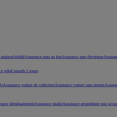
malussé/résilié
Assurance auto au km
Assurance auto électrique
Assuran
ce vélo
Conseils 2 roues
és
Assurance voiture de collection
Assurance voiture sans permis
Assura
rance déménagement
Assurance studio
Assurance propriétaire non occu