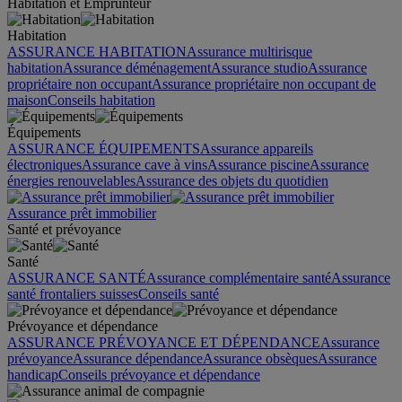
Habitation et Emprunteur
Habitation
ASSURANCE HABITATION
Assurance multirisque
habitation
Assurance déménagement
Assurance studio
Assurance
propriétaire non occupant
Assurance propriétaire non occupant de
maison
Conseils habitation
Équipements
ASSURANCE ÉQUIPEMENTS
Assurance appareils
électroniques
Assurance cave à vins
Assurance piscine
Assurance
énergies renouvelables
Assurance des objets du quotidien
Assurance prêt immobilier
Santé et prévoyance
Santé
ASSURANCE SANTÉ
Assurance complémentaire santé
Assurance
santé frontaliers suisses
Conseils santé
Prévoyance et dépendance
ASSURANCE PRÉVOYANCE ET DÉPENDANCE
Assurance
prévoyance
Assurance dépendance
Assurance obsèques
Assurance
handicap
Conseils prévoyance et dépendance