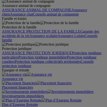
Assurance animal de compagnie
ASSURANCE ANIMAL DE COMPAGNIE
Assurance
chien
Assurance chat
Conseils animal de compagnie
Famille et loisirs
Protection de la famille
ASSURANCE PROTECTION DE LA FAMILLE
Garantie des
accidents de la vie
Assurance scolaire
Assurance Loisirs
Conseils
famille
Protection juridique
ASSURANCE PROTECTION JURIDIQUE
Protection juridique
particuliers
Protection juridique immobilière
Protection juridique
courtiers
Protection juridique collectivités territoriales
Conseils
protection juridique
Epargne et retraite
Assurance vie
Placement financiers
Investissements immobiliers
Plan d’Epargne Retraite