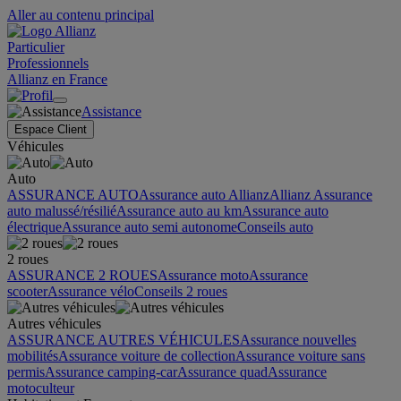
Aller au contenu principal
Particulier
Professionnels
Allianz en France
Assistance
Espace Client
Véhicules
Auto
ASSURANCE AUTO
Assurance auto Allianz
Allianz Assurance
auto malussé/résilié
Assurance auto au km
Assurance auto
électrique
Assurance auto semi autonome
Conseils auto
2 roues
ASSURANCE 2 ROUES
Assurance moto
Assurance
scooter
Assurance vélo
Conseils 2 roues
Autres véhicules
ASSURANCE AUTRES VÉHICULES
Assurance nouvelles
mobilités
Assurance voiture de collection
Assurance voiture sans
permis
Assurance camping-car
Assurance quad
Assurance
motoculteur