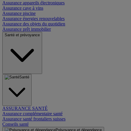
Assurance appareils électroniques
Assurance cave à vins
Assurance piscine
Assurance énergies renouvelables
Assurance des objets du quotidien
Assurance prêt immobilier
Santé et prévoyance
Santé
ASSURANCE SANTÉ
Assurance complémentaire santé
Assurance santé frontaliers suisses
Conseils santé
Prévoyance et dépendance