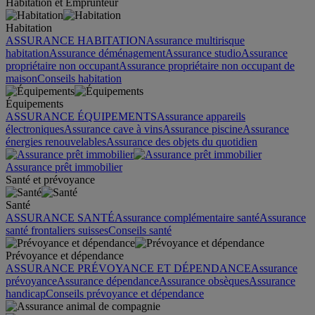
Habitation et Emprunteur
Habitation
ASSURANCE HABITATION
Assurance multirisque
habitation
Assurance déménagement
Assurance studio
Assurance
propriétaire non occupant
Assurance propriétaire non occupant de
maison
Conseils habitation
Équipements
ASSURANCE ÉQUIPEMENTS
Assurance appareils
électroniques
Assurance cave à vins
Assurance piscine
Assurance
énergies renouvelables
Assurance des objets du quotidien
Assurance prêt immobilier
Santé et prévoyance
Santé
ASSURANCE SANTÉ
Assurance complémentaire santé
Assurance
santé frontaliers suisses
Conseils santé
Prévoyance et dépendance
ASSURANCE PRÉVOYANCE ET DÉPENDANCE
Assurance
prévoyance
Assurance dépendance
Assurance obsèques
Assurance
handicap
Conseils prévoyance et dépendance