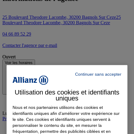
25 Boulevard Theodore Lacombe, 30200 Bagnols Sur Ceze
25
Boulevard Theodore Lacombe, 30200 Bagnols Sur Ceze
04 66 89 52 29
Contacter l'agence par e-mail
Ouvert
Voir les horaires
Continuer sans accepter
Utilisation des cookies et identifiants
uniques
Nous et nos partenaires utilisons des cookies et
Lundi
:
09:00-12:00, 14:00-18:00
identifiants uniques afin d'améliorer votre expérience sur
Prendre rendez-vous à l'agence et en vidéo
le site. Ces cookies et identifiants uniques servent à
personnaliser le contenu du site, en mesurer la
fréquentation, permettre des publicités ciblées et en