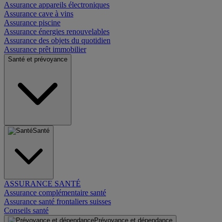
Assurance appareils électroniques
Assurance cave à vins
Assurance piscine
Assurance énergies renouvelables
Assurance des objets du quotidien
Assurance prêt immobilier
Santé et prévoyance
Santé
ASSURANCE SANTÉ
Assurance complémentaire santé
Assurance santé frontaliers suisses
Conseils santé
Prévoyance et dépendance