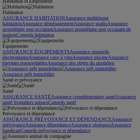
Habitation et Emprunteur
Habitation
ASSURANCE HABITATION
Assurance multirisque
habitation
Assurance déménagement
Assurance studio
Assurance
propriétaire non occupant
Assurance propriétaire non occupant de
maison
Conseils habitation
Équipements
ASSURANCE ÉQUIPEMENTS
Assurance appareils
électroniques
Assurance cave à vins
Assurance piscine
Assurance
énergies renouvelables
Assurance des objets du quotidien
Assurance prêt immobilier
Santé et prévoyance
Santé
ASSURANCE SANTÉ
Assurance complémentaire santé
Assurance
santé frontaliers suisses
Conseils santé
Prévoyance et dépendance
ASSURANCE PRÉVOYANCE ET DÉPENDANCE
Assurance
prévoyance
Assurance dépendance
Assurance obsèques
Assurance
handicap
Conseils prévoyance et dépendance