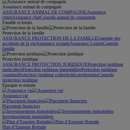
Assurance animal de compagnie
ASSURANCE ANIMAL DE COMPAGNIE
Assurance
chien
Assurance chat
Conseils animal de compagnie
Famille et loisirs
Protection de la famille
ASSURANCE PROTECTION DE LA FAMILLE
Garantie des
accidents de la vie
Assurance scolaire
Assurance Loisirs
Conseils
famille
Protection juridique
ASSURANCE PROTECTION JURIDIQUE
Protection juridique
particuliers
Protection juridique immobilière
Protection juridique
courtiers
Protection juridique collectivités territoriales
Conseils
protection juridique
Epargne et retraite
Assurance vie
Placement financiers
Investissements immobiliers
Plan d’Epargne Retraite