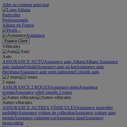
Aller au contenu principal
Particulier
Professionnels
Allianz en France
Assistance
Espace Client
Véhicules
Auto
ASSURANCE AUTO
Assurance auto Allianz
Allianz Assurance
auto malussé/résilié
Assurance auto au km
Assurance auto
électrique
Assurance auto semi autonome
Conseils auto
2 roues
ASSURANCE 2 ROUES
Assurance moto
Assurance
scooter
Assurance vélo
Conseils 2 roues
Autres véhicules
ASSURANCE AUTRES VÉHICULES
Assurance nouvelles
mobilités
Assurance voiture de collection
Assurance voiture sans
permis
Assurance camping-car
Assurance quad
Assurance
motoculteur