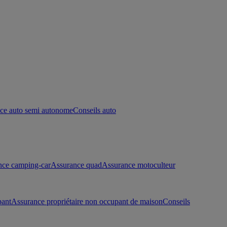
ce auto semi autonome
Conseils auto
nce camping-car
Assurance quad
Assurance motoculteur
pant
Assurance propriétaire non occupant de maison
Conseils