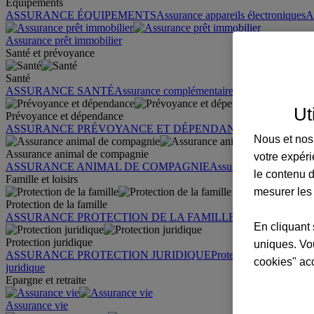
Équipements
ASSURANCE ÉQUIPEMENTS
Assurance appareils électroniques
A
Assurance prêt immobilier
Santé et prévoyance
Santé
ASSURANCE SANTÉ
Assurance complémentaire santé
Assurance sa
Ut
Prévoyance et dépendance
ASSURANCE PRÉVOYANCE ET DÉPENDANCE
Assurance pr
Nous et nos 
Assurance animal de compagnie
votre expéri
ASSURANCE ANIMAL DE COMPAGNIE
Assurance chien
Assura
le contenu d
Famille et loisirs
mesurer les
Protection de la famille
ASSURANCE PROTECTION DE LA FAMILLE
Garantie des accid
En cliquant 
Protection juridique
uniques. Vou
ASSURANCE PROTECTION JURIDIQUE
Protection juridique par
cookies" ac
juridique
Epargne et retraite
Assurance vie