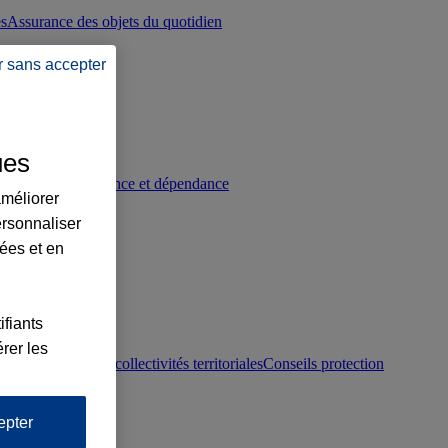
es
Assurance des objets du quotidien
r sans accepter
ues
p
Conseils prévoyance et dépendance
améliorer
ersonnaliser
lées et en
ifiants
rer les
otection juridique collectivités territoriales
Conseils protection
epter