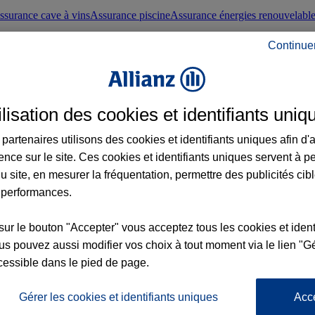
ssurance cave à vins
Assurance piscine
Assurance énergies renouvelabl
Continue
nté frontaliers suisses
Conseils santé
ilisation des cookies et identifiants uniq
évoyance
Assurance dépendance
Assurance obsèques
Assurance handica
partenaires utilisons des cookies et identifiants uniques afin d'
ence sur le site. Ces cookies et identifiants uniques servent à p
nce chat
Conseils animal de compagnie
u site, en mesurer la fréquentation, permettre des publicités cib
 performances.
ents de la vie
Assurance scolaire
Assurance Loisirs
Conseils famille
sur le bouton "Accepter" vous acceptez tous les cookies et ident
s pouvez aussi modifier vos choix à tout moment via le lien "Gé
ticuliers
Protection juridique immobilière
Protection juridique courtiers
Pr
cessible dans le pied de page.
Gérer les cookies et identifiants uniques
Acc