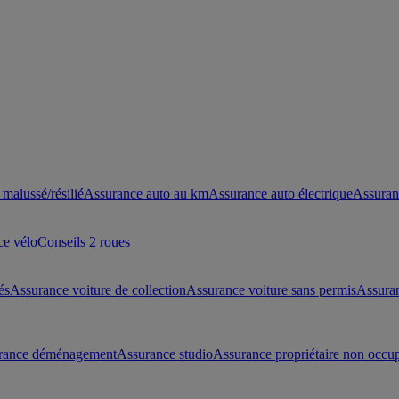
malussé/résilié
Assurance auto au km
Assurance auto électrique
Assuran
ce vélo
Conseils 2 roues
és
Assurance voiture de collection
Assurance voiture sans permis
Assura
rance déménagement
Assurance studio
Assurance propriétaire non occu