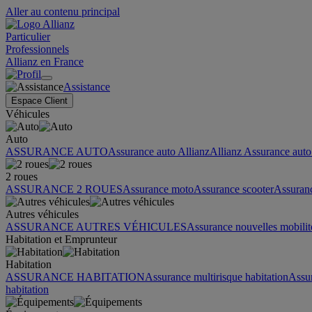
Aller au contenu principal
Particulier
Professionnels
Allianz en France
Assistance
Espace Client
Véhicules
Auto
ASSURANCE AUTO
Assurance auto Allianz
Allianz Assurance auto 
2 roues
ASSURANCE 2 ROUES
Assurance moto
Assurance scooter
Assuran
Autres véhicules
ASSURANCE AUTRES VÉHICULES
Assurance nouvelles mobilit
Habitation et Emprunteur
Habitation
ASSURANCE HABITATION
Assurance multirisque habitation
Assu
habitation