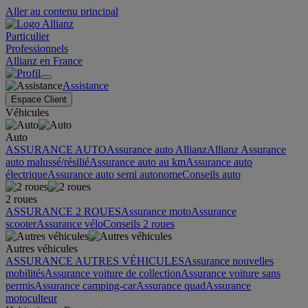
Aller au contenu principal
Particulier
Professionnels
Allianz en France
Assistance
Espace Client
Véhicules
Auto
ASSURANCE AUTO
Assurance auto Allianz
Allianz Assurance
auto malussé/résilié
Assurance auto au km
Assurance auto
électrique
Assurance auto semi autonome
Conseils auto
2 roues
ASSURANCE 2 ROUES
Assurance moto
Assurance
scooter
Assurance vélo
Conseils 2 roues
Autres véhicules
ASSURANCE AUTRES VÉHICULES
Assurance nouvelles
mobilités
Assurance voiture de collection
Assurance voiture sans
permis
Assurance camping-car
Assurance quad
Assurance
motoculteur