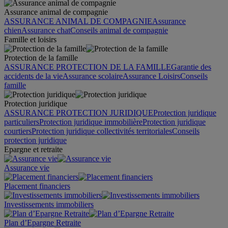
Assurance animal de compagnie
ASSURANCE ANIMAL DE COMPAGNIE
Assurance
chien
Assurance chat
Conseils animal de compagnie
Famille et loisirs
Protection de la famille
ASSURANCE PROTECTION DE LA FAMILLE
Garantie des
accidents de la vie
Assurance scolaire
Assurance Loisirs
Conseils
famille
Protection juridique
ASSURANCE PROTECTION JURIDIQUE
Protection juridique
particuliers
Protection juridique immobilière
Protection juridique
courtiers
Protection juridique collectivités territoriales
Conseils
protection juridique
Epargne et retraite
Assurance vie
Placement financiers
Investissements immobiliers
Plan d’Epargne Retraite