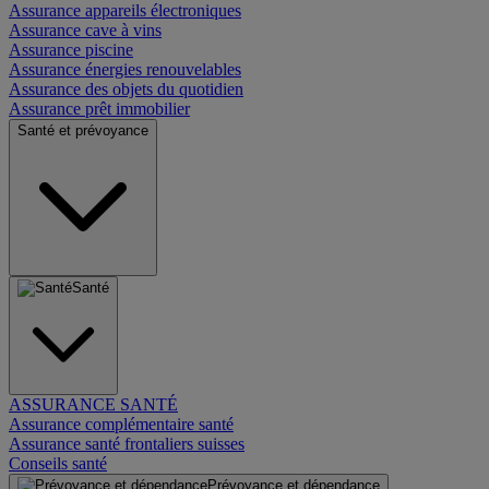
Assurance appareils électroniques
Assurance cave à vins
Assurance piscine
Assurance énergies renouvelables
Assurance des objets du quotidien
Assurance prêt immobilier
Santé et prévoyance
Santé
ASSURANCE SANTÉ
Assurance complémentaire santé
Assurance santé frontaliers suisses
Conseils santé
Prévoyance et dépendance