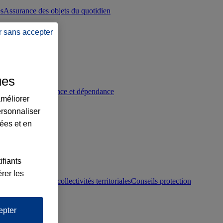
es
Assurance des objets du quotidien
r sans accepter
ues
p
Conseils prévoyance et dépendance
améliorer
ersonnaliser
lées et en
ifiants
rer les
otection juridique collectivités territoriales
Conseils protection
epter