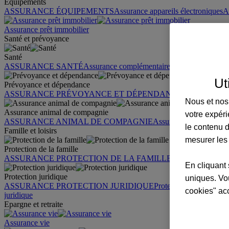
Équipements
ASSURANCE ÉQUIPEMENTS
Assurance appareils électroniques
A
Assurance prêt immobilier
Santé et prévoyance
Santé
ASSURANCE SANTÉ
Assurance complémentaire santé
Assurance sa
Ut
Prévoyance et dépendance
ASSURANCE PRÉVOYANCE ET DÉPENDANCE
Assurance pr
Nous et nos 
Assurance animal de compagnie
votre expéri
ASSURANCE ANIMAL DE COMPAGNIE
Assurance chien
Assura
le contenu d
Famille et loisirs
mesurer les
Protection de la famille
ASSURANCE PROTECTION DE LA FAMILLE
Garantie des accid
En cliquant 
Protection juridique
uniques. Vou
ASSURANCE PROTECTION JURIDIQUE
Protection juridique par
cookies" ac
juridique
Epargne et retraite
Assurance vie