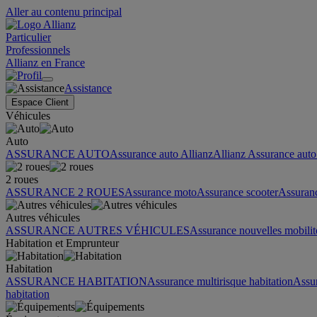
Aller au contenu principal
Particulier
Professionnels
Allianz en France
Assistance
Espace Client
Véhicules
Auto
ASSURANCE AUTO
Assurance auto Allianz
Allianz Assurance auto 
2 roues
ASSURANCE 2 ROUES
Assurance moto
Assurance scooter
Assuran
Autres véhicules
ASSURANCE AUTRES VÉHICULES
Assurance nouvelles mobilit
Habitation et Emprunteur
Habitation
ASSURANCE HABITATION
Assurance multirisque habitation
Assu
habitation