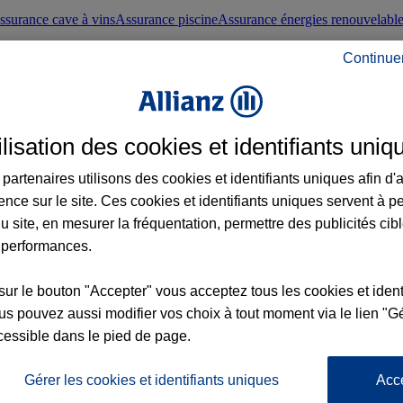
ssurance cave à vins
Assurance piscine
Assurance énergies renouvelabl
Continue
nté frontaliers suisses
Conseils santé
ilisation des cookies et identifiants uniq
évoyance
Assurance dépendance
Assurance obsèques
Assurance handica
partenaires utilisons des cookies et identifiants uniques afin d'
ence sur le site. Ces cookies et identifiants uniques servent à p
nce chat
Conseils animal de compagnie
u site, en mesurer la fréquentation, permettre des publicités cib
 performances.
ents de la vie
Assurance scolaire
Assurance Loisirs
Conseils famille
sur le bouton "Accepter" vous acceptez tous les cookies et ident
s pouvez aussi modifier vos choix à tout moment via le lien "Gé
ticuliers
Protection juridique immobilière
Protection juridique courtiers
Pr
cessible dans le pied de page.
Gérer les cookies et identifiants uniques
Acc