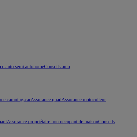
ce auto semi autonome
Conseils auto
nce camping-car
Assurance quad
Assurance motoculteur
pant
Assurance propriétaire non occupant de maison
Conseils