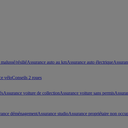
malussé/résilié
Assurance auto au km
Assurance auto électrique
Assuran
ce vélo
Conseils 2 roues
és
Assurance voiture de collection
Assurance voiture sans permis
Assura
rance déménagement
Assurance studio
Assurance propriétaire non occu