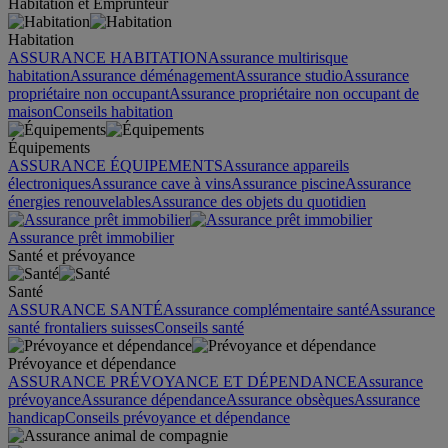
Habitation et Emprunteur
Habitation
ASSURANCE HABITATION
Assurance multirisque
habitation
Assurance déménagement
Assurance studio
Assurance
propriétaire non occupant
Assurance propriétaire non occupant de
maison
Conseils habitation
Équipements
ASSURANCE ÉQUIPEMENTS
Assurance appareils
électroniques
Assurance cave à vins
Assurance piscine
Assurance
énergies renouvelables
Assurance des objets du quotidien
Assurance prêt immobilier
Santé et prévoyance
Santé
ASSURANCE SANTÉ
Assurance complémentaire santé
Assurance
santé frontaliers suisses
Conseils santé
Prévoyance et dépendance
ASSURANCE PRÉVOYANCE ET DÉPENDANCE
Assurance
prévoyance
Assurance dépendance
Assurance obsèques
Assurance
handicap
Conseils prévoyance et dépendance