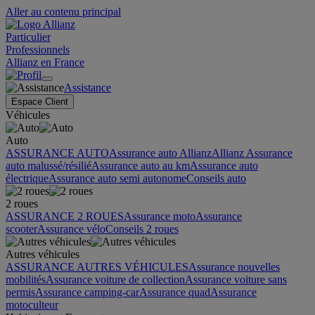
Aller au contenu principal
Particulier
Professionnels
Allianz en France
Assistance
Espace Client
Véhicules
Auto
ASSURANCE AUTO
Assurance auto Allianz
Allianz Assurance
auto malussé/résilié
Assurance auto au km
Assurance auto
électrique
Assurance auto semi autonome
Conseils auto
2 roues
ASSURANCE 2 ROUES
Assurance moto
Assurance
scooter
Assurance vélo
Conseils 2 roues
Autres véhicules
ASSURANCE AUTRES VÉHICULES
Assurance nouvelles
mobilités
Assurance voiture de collection
Assurance voiture sans
permis
Assurance camping-car
Assurance quad
Assurance
motoculteur