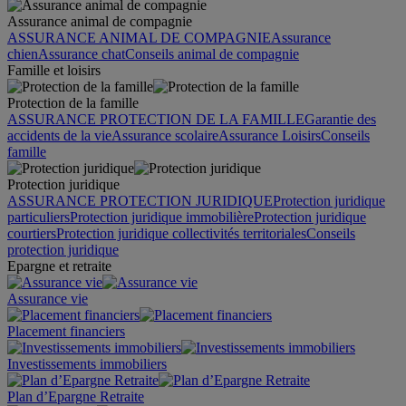
Assurance animal de compagnie
ASSURANCE ANIMAL DE COMPAGNIE
Assurance
chien
Assurance chat
Conseils animal de compagnie
Famille et loisirs
Protection de la famille
ASSURANCE PROTECTION DE LA FAMILLE
Garantie des
accidents de la vie
Assurance scolaire
Assurance Loisirs
Conseils
famille
Protection juridique
ASSURANCE PROTECTION JURIDIQUE
Protection juridique
particuliers
Protection juridique immobilière
Protection juridique
courtiers
Protection juridique collectivités territoriales
Conseils
protection juridique
Epargne et retraite
Assurance vie
Placement financiers
Investissements immobiliers
Plan d’Epargne Retraite