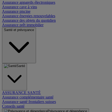
Assurance appareils électroniques
Assurance cave à vins
Assurance piscine
Assurance énergies renouvelables
Assurance des objets du quotidien
Assurance prêt immobilier
Santé et prévoyance
Santé
ASSURANCE SANTÉ
Assurance complémentaire santé
Assurance santé frontaliers suisses
Conseils santé
Prévoyance et dépendance