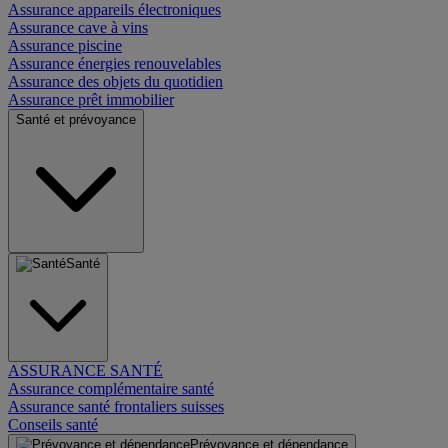
Assurance appareils électroniques
Assurance cave à vins
Assurance piscine
Assurance énergies renouvelables
Assurance des objets du quotidien
Assurance prêt immobilier
Santé et prévoyance
Santé
ASSURANCE SANTÉ
Assurance complémentaire santé
Assurance santé frontaliers suisses
Conseils santé
Prévoyance et dépendance