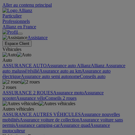
Aller au contenu principal
Particulier
Professionnels
Allianz en France
Assistance
Espace Client
Véhicules
Auto
ASSURANCE AUTO
Assurance auto Allianz
Allianz Assurance
auto malussé/résilié
Assurance auto au km
Assurance auto
électrique
Assurance auto semi autonome
Conseils auto
2 roues
ASSURANCE 2 ROUES
Assurance moto
Assurance
scooter
Assurance vélo
Conseils 2 roues
Autres véhicules
ASSURANCE AUTRES VÉHICULES
Assurance nouvelles
mobilités
Assurance voiture de collection
Assurance voiture sans
permis
Assurance camping-car
Assurance quad
Assurance
motoculteur