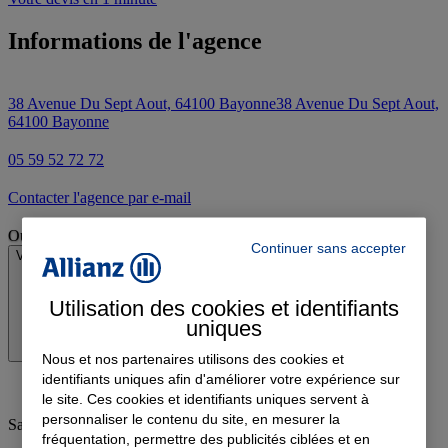
Informations de l'agence
38 Avenue Du Sept Aout, 64100 Bayonne
38 Avenue Du Sept Aout,
64100 Bayonne
05 59 52 72 72
Contacter l'agence par e-mail
Ouvert
Continuer sans accepter
Voir les horaires
Utilisation des cookies et identifiants
uniques
Nous et nos partenaires utilisons des cookies et
identifiants uniques afin d'améliorer votre expérience sur
le site. Ces cookies et identifiants uniques servent à
personnaliser le contenu du site, en mesurer la
Samedi
:
09:00-12:00
fréquentation, permettre des publicités ciblées et en