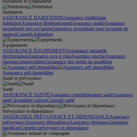
Habitation et Emprunteur
Habitation
ASSURANCE HABITATION
Assurance multirisque
habitation
Assurance déménagement
Assurance studio
Assurance
propriétaire non occupant
Assurance propriétaire non occupant de
maison
Conseils habitation
Équipements
ASSURANCE ÉQUIPEMENTS
Assurance appareils
électroniques
Assurance cave à vins
Assurance piscine
Assurance
énergies renouvelables
Assurance des objets du quotidien
Assurance prêt immobilier
Santé et prévoyance
Santé
ASSURANCE SANTÉ
Assurance complémentaire santé
Assurance
santé frontaliers suisses
Conseils santé
Prévoyance et dépendance
ASSURANCE PRÉVOYANCE ET DÉPENDANCE
Assurance
prévoyance
Assurance dépendance
Assurance obsèques
Assurance
handicap
Conseils prévoyance et dépendance