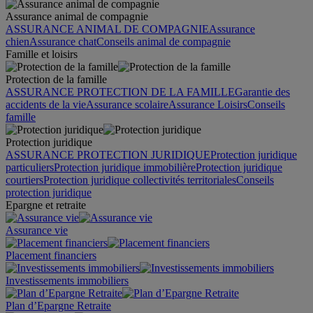
Assurance animal de compagnie
ASSURANCE ANIMAL DE COMPAGNIE
Assurance
chien
Assurance chat
Conseils animal de compagnie
Famille et loisirs
Protection de la famille
ASSURANCE PROTECTION DE LA FAMILLE
Garantie des
accidents de la vie
Assurance scolaire
Assurance Loisirs
Conseils
famille
Protection juridique
ASSURANCE PROTECTION JURIDIQUE
Protection juridique
particuliers
Protection juridique immobilière
Protection juridique
courtiers
Protection juridique collectivités territoriales
Conseils
protection juridique
Epargne et retraite
Assurance vie
Placement financiers
Investissements immobiliers
Plan d’Epargne Retraite