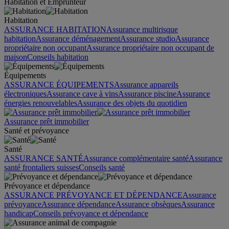
Habitation et Emprunteur
Habitation
ASSURANCE HABITATION
Assurance multirisque
habitation
Assurance déménagement
Assurance studio
Assurance
propriétaire non occupant
Assurance propriétaire non occupant de
maison
Conseils habitation
Équipements
ASSURANCE ÉQUIPEMENTS
Assurance appareils
électroniques
Assurance cave à vins
Assurance piscine
Assurance
énergies renouvelables
Assurance des objets du quotidien
Assurance prêt immobilier
Santé et prévoyance
Santé
ASSURANCE SANTÉ
Assurance complémentaire santé
Assurance
santé frontaliers suisses
Conseils santé
Prévoyance et dépendance
ASSURANCE PRÉVOYANCE ET DÉPENDANCE
Assurance
prévoyance
Assurance dépendance
Assurance obsèques
Assurance
handicap
Conseils prévoyance et dépendance