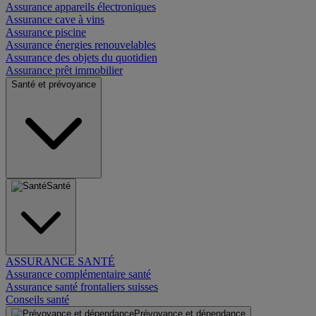
Assurance appareils électroniques
Assurance cave à vins
Assurance piscine
Assurance énergies renouvelables
Assurance des objets du quotidien
Assurance prêt immobilier
Santé et prévoyance
Santé
ASSURANCE SANTÉ
Assurance complémentaire santé
Assurance santé frontaliers suisses
Conseils santé
Prévoyance et dépendance