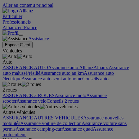
Aller au contenu principal
Particulier
Professionnels
Allianz en France
Assistance
Espace Client
Véhicules
Auto
ASSURANCE AUTO
Assurance auto Allianz
Allianz Assurance
auto malussé/résilié
Assurance auto au km
Assurance auto
électrique
Assurance auto semi autonome
Conseils auto
2 roues
ASSURANCE 2 ROUES
Assurance moto
Assurance
scooter
Assurance vélo
Conseils 2 roues
Autres véhicules
ASSURANCE AUTRES VÉHICULES
Assurance nouvelles
mobilités
Assurance voiture de collection
Assurance voiture sans
permis
Assurance camping-car
Assurance quad
Assurance
motoculteur