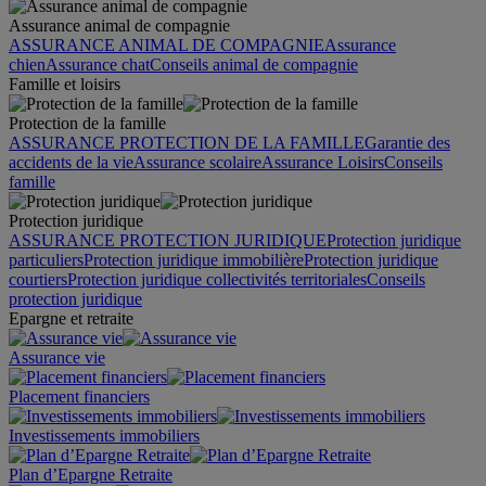
Assurance animal de compagnie
ASSURANCE ANIMAL DE COMPAGNIE
Assurance
chien
Assurance chat
Conseils animal de compagnie
Famille et loisirs
Protection de la famille
ASSURANCE PROTECTION DE LA FAMILLE
Garantie des
accidents de la vie
Assurance scolaire
Assurance Loisirs
Conseils
famille
Protection juridique
ASSURANCE PROTECTION JURIDIQUE
Protection juridique
particuliers
Protection juridique immobilière
Protection juridique
courtiers
Protection juridique collectivités territoriales
Conseils
protection juridique
Epargne et retraite
Assurance vie
Placement financiers
Investissements immobiliers
Plan d’Epargne Retraite