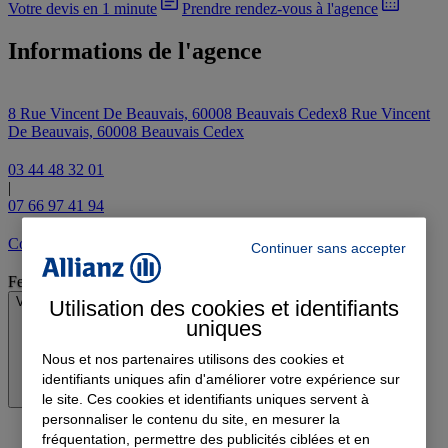
Votre devis en 1 minute
Prendre rendez-vous à l'agence
Informations de l'agence
8 Rue Vincent De Beauvais, 60008 Beauvais Cedex
8 Rue Vincent
De Beauvais, 60008 Beauvais Cedex
03 44 48 32 01
|
07 66 97 41 94
Contacter l'agence par e-mail
Continuer sans accepter
Fermé
Voir les horaires
Utilisation des cookies et identifiants
uniques
Nous et nos partenaires utilisons des cookies et
identifiants uniques afin d'améliorer votre expérience sur
le site. Ces cookies et identifiants uniques servent à
personnaliser le contenu du site, en mesurer la
fréquentation, permettre des publicités ciblées et en