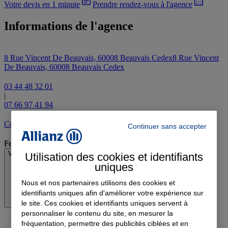
Votre devis en 1 minute
Prendre rendez-vous à l'agence
Informations de l'agence
8 Rue Vincent De Beauvais, 60008 Beauvais Cedex
8 Rue Vincent
De Beauvais, 60008 Beauvais Cedex
03 44 48 32 01
|
07 66 97 41 94
Contacter l'agence par e-mail
Continuer sans accepter
Fermé
Voir les horaires
Utilisation des cookies et identifiants
uniques
Nous et nos partenaires utilisons des cookies et
identifiants uniques afin d'améliorer votre expérience sur
le site. Ces cookies et identifiants uniques servent à
personnaliser le contenu du site, en mesurer la
fréquentation, permettre des publicités ciblées et en