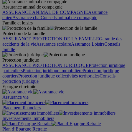
Assurance animal de compagnie
ASSURANCE ANIMAL DE COMPAGNIE
Assurance
chien
Assurance chat
Conseils animal de compagnie
Famille et loisirs
Protection de la famille
ASSURANCE PROTECTION DE LA FAMILLE
Garantie des
accidents de la vie
Assurance scolaire
Assurance Loisirs
Conseils
famille
Protection juridique
ASSURANCE PROTECTION JURIDIQUE
Protection juridique
particuliers
Protection juridique immobilière
Protection juridique
courtiers
Protection juridique collectivités territoriales
Conseils
protection juridique
Epargne et retraite
Assurance vie
Placement financiers
Investissements immobiliers
Plan d’Epargne Retraite