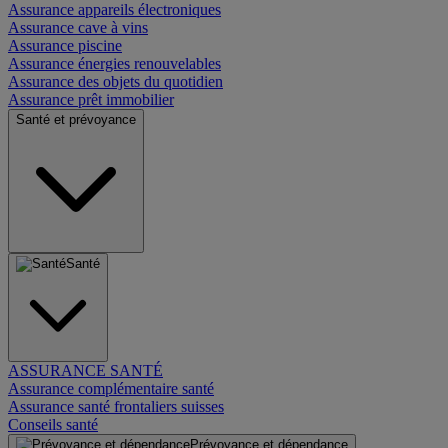
Assurance appareils électroniques
Assurance cave à vins
Assurance piscine
Assurance énergies renouvelables
Assurance des objets du quotidien
Assurance prêt immobilier
Santé et prévoyance
Santé
ASSURANCE SANTÉ
Assurance complémentaire santé
Assurance santé frontaliers suisses
Conseils santé
Prévoyance et dépendance