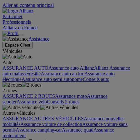
Aller au contenu principal
Particulier
Professionnels
Allianz en France
Assistance
Espace Client
Véhicules
Auto
ASSURANCE AUTO
Assurance auto Allianz
Allianz Assurance
auto malussé/résilié
Assurance auto au km
Assurance auto
électrique
Assurance auto semi autonome
Conseils auto
2 roues
ASSURANCE 2 ROUES
Assurance moto
Assurance
scooter
Assurance vélo
Conseils 2 roues
Autres véhicules
ASSURANCE AUTRES VÉHICULES
Assurance nouvelles
mobilités
Assurance voiture de collection
Assurance voiture sans
permis
Assurance camping-car
Assurance quad
Assurance
motoculteur