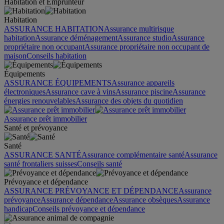
Habitation et Emprunteur
Habitation
ASSURANCE HABITATION
Assurance multirisque
habitation
Assurance déménagement
Assurance studio
Assurance
propriétaire non occupant
Assurance propriétaire non occupant de
maison
Conseils habitation
Équipements
ASSURANCE ÉQUIPEMENTS
Assurance appareils
électroniques
Assurance cave à vins
Assurance piscine
Assurance
énergies renouvelables
Assurance des objets du quotidien
Assurance prêt immobilier
Santé et prévoyance
Santé
ASSURANCE SANTÉ
Assurance complémentaire santé
Assurance
santé frontaliers suisses
Conseils santé
Prévoyance et dépendance
ASSURANCE PRÉVOYANCE ET DÉPENDANCE
Assurance
prévoyance
Assurance dépendance
Assurance obsèques
Assurance
handicap
Conseils prévoyance et dépendance