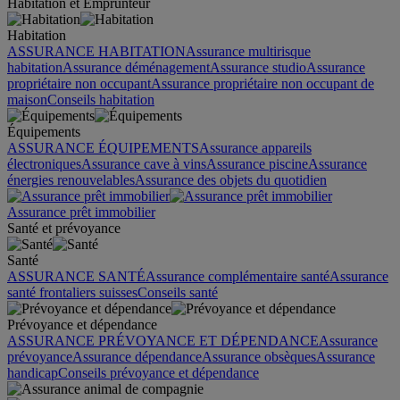
Habitation et Emprunteur
Habitation
ASSURANCE HABITATION
Assurance multirisque
habitation
Assurance déménagement
Assurance studio
Assurance
propriétaire non occupant
Assurance propriétaire non occupant de
maison
Conseils habitation
Équipements
ASSURANCE ÉQUIPEMENTS
Assurance appareils
électroniques
Assurance cave à vins
Assurance piscine
Assurance
énergies renouvelables
Assurance des objets du quotidien
Assurance prêt immobilier
Santé et prévoyance
Santé
ASSURANCE SANTÉ
Assurance complémentaire santé
Assurance
santé frontaliers suisses
Conseils santé
Prévoyance et dépendance
ASSURANCE PRÉVOYANCE ET DÉPENDANCE
Assurance
prévoyance
Assurance dépendance
Assurance obsèques
Assurance
handicap
Conseils prévoyance et dépendance