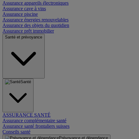
Assurance appareils électroniques
Assurance cave à vins
Assurance piscine
Assurance énergies renouvelables
Assurance des objets du quotidien
Assurance prêt immobilier
Santé et prévoyance
Santé
ASSURANCE SANTÉ
Assurance complémentaire santé
Assurance santé frontaliers suisses
Conseils santé
Prévoyance et dépendance