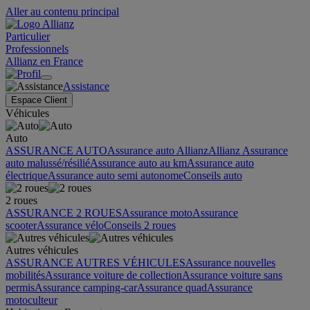
Aller au contenu principal
Particulier
Professionnels
Allianz en France
Assistance
Espace Client
Véhicules
Auto
ASSURANCE AUTO
Assurance auto Allianz
Allianz Assurance
auto malussé/résilié
Assurance auto au km
Assurance auto
électrique
Assurance auto semi autonome
Conseils auto
2 roues
ASSURANCE 2 ROUES
Assurance moto
Assurance
scooter
Assurance vélo
Conseils 2 roues
Autres véhicules
ASSURANCE AUTRES VÉHICULES
Assurance nouvelles
mobilités
Assurance voiture de collection
Assurance voiture sans
permis
Assurance camping-car
Assurance quad
Assurance
motoculteur