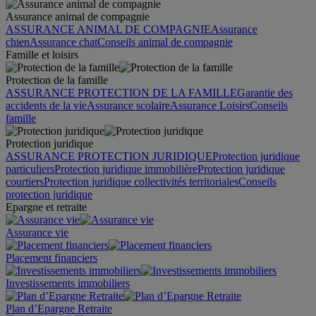
Assurance animal de compagnie
ASSURANCE ANIMAL DE COMPAGNIE
Assurance
chien
Assurance chat
Conseils animal de compagnie
Famille et loisirs
Protection de la famille
ASSURANCE PROTECTION DE LA FAMILLE
Garantie des
accidents de la vie
Assurance scolaire
Assurance Loisirs
Conseils
famille
Protection juridique
ASSURANCE PROTECTION JURIDIQUE
Protection juridique
particuliers
Protection juridique immobilière
Protection juridique
courtiers
Protection juridique collectivités territoriales
Conseils
protection juridique
Epargne et retraite
Assurance vie
Placement financiers
Investissements immobiliers
Plan d’Epargne Retraite