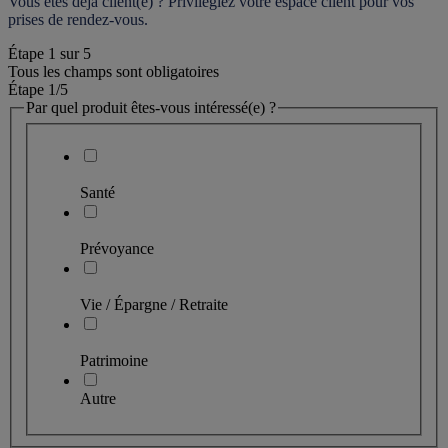
Vous êtes déjà client(e) ? Privilégiez votre espace client pour vos 
prises de rendez-vous.
Étape
1
sur
5
Tous les champs sont obligatoires
Étape 1
/5
Par quel produit êtes-vous intéressé(e) ?
Santé
Prévoyance
Vie / Épargne / Retraite
Patrimoine
Autre