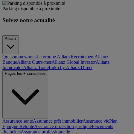
Parking disponible à proximité
Suivez notre actualité
Allianz
Qui sommes-nous
Le groupe Allianz
Recrutement
Allianz
Banque
Allianz Outre-mer
Allianz Global Investor
Allianz
Immovalor
Allianz Trade
Luko by Allianz Direct
Pages les + consultées
Assurance santé
Assurance prêt immobilier
Assurance vie
Plan
Epargne Retraite
Assurance protection juridique
Placements
financiers
Assurance professionnelle