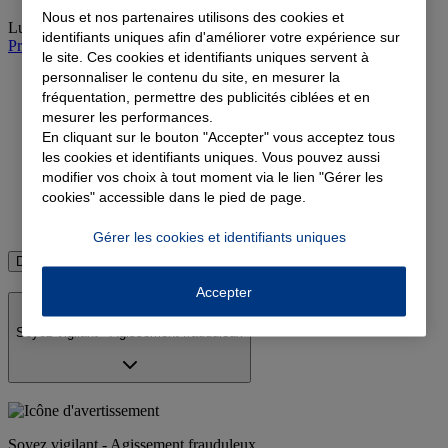
Nous et nos partenaires utilisons des cookies et
Lundi
:
Fermé
identifiants uniques afin d'améliorer votre expérience sur
Prendre rendez-vous à l'agence
le site. Ces cookies et identifiants uniques servent à
personnaliser le contenu du site, en mesurer la
fréquentation, permettre des publicités ciblées et en
mesurer les performances.
Devis complémentaire santé
En cliquant sur le bouton "Accepter" vous acceptez tous
Devis assurance emprunteur
les cookies et identifiants uniques. Vous pouvez aussi
modifier vos choix à tout moment via le lien "Gérer les
Devis assurance retraite
cookies" accessible dans le pied de page.
Devis assurance vie
Gérer les cookies et identifiants uniques
Découvrir toutes les assurances
Accepter
Soyez vigilant - Agissement frauduleux
Soyez vigilant - Agissement frauduleux