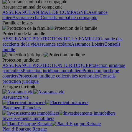
Assurance animal de compagnie
ASSURANCE ANIMAL DE COMPAGNIE
Assurance
chien
Assurance chat
Conseils animal de compagnie
Famille et loisirs
Protection de la famille
ASSURANCE PROTECTION DE LA FAMILLE
Garantie des
accidents de la vie
Assurance scolaire
Assurance Loisirs
Conseils
famille
Protection juridique
ASSURANCE PROTECTION JURIDIQUE
Protection juridique
particuliers
Protection juridique immobilière
Protection juridique
courtiers
Protection juridique collectivités territoriales
Conseils
protection juridique
Epargne et retraite
Assurance vie
Placement financiers
Investissements immobiliers
Plan d’Epargne Retraite