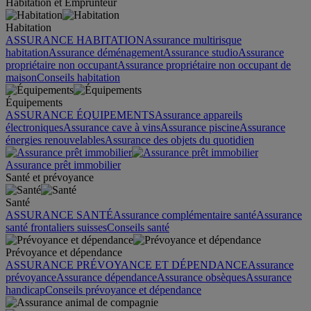
Habitation et Emprunteur
Habitation
ASSURANCE HABITATION
Assurance multirisque
habitation
Assurance déménagement
Assurance studio
Assurance
propriétaire non occupant
Assurance propriétaire non occupant de
maison
Conseils habitation
Équipements
ASSURANCE ÉQUIPEMENTS
Assurance appareils
électroniques
Assurance cave à vins
Assurance piscine
Assurance
énergies renouvelables
Assurance des objets du quotidien
Assurance prêt immobilier
Santé et prévoyance
Santé
ASSURANCE SANTÉ
Assurance complémentaire santé
Assurance
santé frontaliers suisses
Conseils santé
Prévoyance et dépendance
ASSURANCE PRÉVOYANCE ET DÉPENDANCE
Assurance
prévoyance
Assurance dépendance
Assurance obsèques
Assurance
handicap
Conseils prévoyance et dépendance