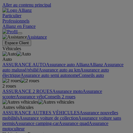
Aller au contenu principal
Particulier
Professionnels
Allianz en France
Assistance
Espace Client
Véhicules
Auto
ASSURANCE AUTO
Assurance auto Allianz
Allianz Assurance
auto malussé/résilié
Assurance auto au km
Assurance auto
électrique
Assurance auto semi autonome
Conseils auto
2 roues
ASSURANCE 2 ROUES
Assurance moto
Assurance
scooter
Assurance vélo
Conseils 2 roues
Autres véhicules
ASSURANCE AUTRES VÉHICULES
Assurance nouvelles
mobilités
Assurance voiture de collection
Assurance voiture sans
permis
Assurance camping-car
Assurance quad
Assurance
motoculteur