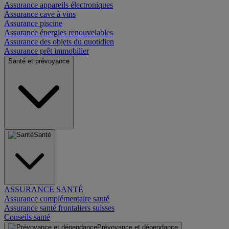
Assurance appareils électroniques
Assurance cave à vins
Assurance piscine
Assurance énergies renouvelables
Assurance des objets du quotidien
Assurance prêt immobilier
Santé et prévoyance
Santé
ASSURANCE SANTÉ
Assurance complémentaire santé
Assurance santé frontaliers suisses
Conseils santé
Prévoyance et dépendance