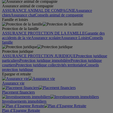
Assurance animal de compagnie
ASSURANCE ANIMAL DE COMPAGNIE
Assurance
chien
Assurance chat
Conseils animal de compagnie
Famille et loisirs
Protection de la famille
ASSURANCE PROTECTION DE LA FAMILLE
Garantie des
accidents de la vie
Assurance scolaire
Assurance Loisirs
Conseils
famille
Protection juridique
ASSURANCE PROTECTION JURIDIQUE
Protection juridique
particuliers
Protection juridique immobilière
Protection juridique
courtiers
Protection juridique collectivités territoriales
Conseils
protection juridique
Epargne et retraite
Assurance vie
Placement financiers
Investissements immobiliers
Plan d’Epargne Retraite