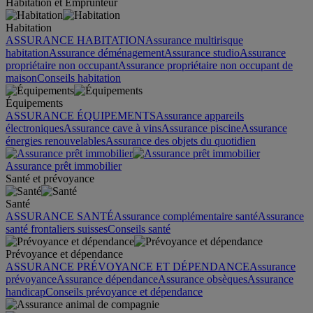
Habitation et Emprunteur
Habitation
ASSURANCE HABITATION
Assurance multirisque
habitation
Assurance déménagement
Assurance studio
Assurance
propriétaire non occupant
Assurance propriétaire non occupant de
maison
Conseils habitation
Équipements
ASSURANCE ÉQUIPEMENTS
Assurance appareils
électroniques
Assurance cave à vins
Assurance piscine
Assurance
énergies renouvelables
Assurance des objets du quotidien
Assurance prêt immobilier
Santé et prévoyance
Santé
ASSURANCE SANTÉ
Assurance complémentaire santé
Assurance
santé frontaliers suisses
Conseils santé
Prévoyance et dépendance
ASSURANCE PRÉVOYANCE ET DÉPENDANCE
Assurance
prévoyance
Assurance dépendance
Assurance obsèques
Assurance
handicap
Conseils prévoyance et dépendance