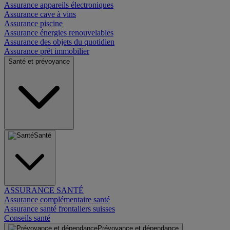
Assurance appareils électroniques
Assurance cave à vins
Assurance piscine
Assurance énergies renouvelables
Assurance des objets du quotidien
Assurance prêt immobilier
Santé et prévoyance
Santé
ASSURANCE SANTÉ
Assurance complémentaire santé
Assurance santé frontaliers suisses
Conseils santé
Prévoyance et dépendance