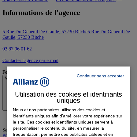
Informations de l'agence
5 Rue Du General De Gaulle, 57230 Bitche
5 Rue Du General De
Gaulle, 57230 Bitche
03 87 96 01 62
Contacter l'agence par e-mail
Fermé
Continuer sans accepter
Voir les horaires
Utilisation des cookies et identifiants
uniques
Nous et nos partenaires utilisons des cookies et
identifiants uniques afin d'améliorer votre expérience sur
le site. Ces cookies et identifiants uniques servent à
personnaliser le contenu du site, en mesurer la
Samedi
:
09:00-12:00
fréquentation, permettre des publicités ciblées et en
Prendre rendez-vous à l'agence