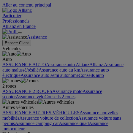
Aller au contenu principal
Particulier
Professionnels
Allianz en France
Assistance
Espace Client
Véhicules
Auto
ASSURANCE AUTO
Assurance auto Allianz
Allianz Assurance
auto malussé/résilié
Assurance auto au km
Assurance auto
électrique
Assurance auto semi autonome
Conseils auto
2 roues
ASSURANCE 2 ROUES
Assurance moto
Assurance
scooter
Assurance vélo
Conseils 2 roues
Autres véhicules
ASSURANCE AUTRES VÉHICULES
Assurance nouvelles
mobilités
Assurance voiture de collection
Assurance voiture sans
permis
Assurance camping-car
Assurance quad
Assurance
motoculteur