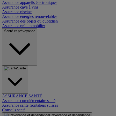
Assurance appareils électroniques
Assurance cave à vins
Assurance piscine
Assurance énergies renouvelables
Assurance des objets du quotidien
Assurance prêt immobilier
Santé et prévoyance
Santé
ASSURANCE SANTÉ
Assurance complémentaire santé
Assurance santé frontaliers suisses
Conseils santé
Prévoyance et dépendance