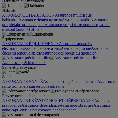
Habitation et Emprunteur
Habitation
ASSURANCE HABITATION
Assurance multirisque
habitation
Assurance déménagement
Assurance studio
Assurance
propriétaire non occupant
Assurance propriétaire non occupant de
maison
Conseils habitation
Équipements
ASSURANCE ÉQUIPEMENTS
Assurance appareils
électroniques
Assurance cave à vins
Assurance piscine
Assurance
énergies renouvelables
Assurance des objets du quotidien
Assurance prêt immobilier
Santé et prévoyance
Santé
ASSURANCE SANTÉ
Assurance complémentaire santé
Assurance
santé frontaliers suisses
Conseils santé
Prévoyance et dépendance
ASSURANCE PRÉVOYANCE ET DÉPENDANCE
Assurance
prévoyance
Assurance dépendance
Assurance obsèques
Assurance
handicap
Conseils prévoyance et dépendance