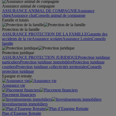
Assurance animal de compagnie
ASSURANCE ANIMAL DE COMPAGNIE
Assurance
chien
Assurance chat
Conseils animal de compagnie
Famille et loisirs
Protection de la famille
ASSURANCE PROTECTION DE LA FAMILLE
Garantie des
accidents de la vie
Assurance scolaire
Assurance Loisirs
Conseils
famille
Protection juridique
ASSURANCE PROTECTION JURIDIQUE
Protection juridique
particuliers
Protection juridique immobilière
Protection juridique
courtiers
Protection juridique collectivités territoriales
Conseils
protection juridique
Epargne et retraite
Assurance vie
Placement financiers
Investissements immobiliers
Plan d’Epargne Retraite