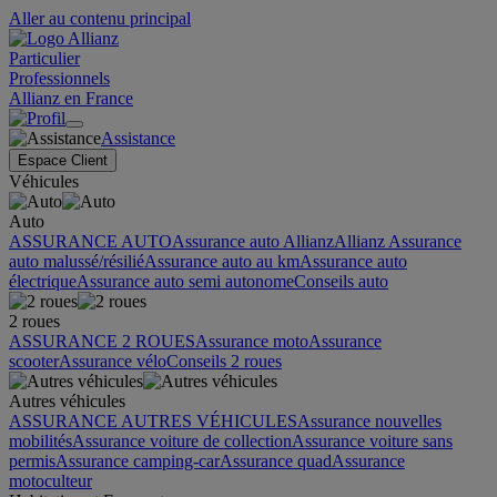
Aller au contenu principal
Particulier
Professionnels
Allianz en France
Assistance
Espace Client
Véhicules
Auto
ASSURANCE AUTO
Assurance auto Allianz
Allianz Assurance
auto malussé/résilié
Assurance auto au km
Assurance auto
électrique
Assurance auto semi autonome
Conseils auto
2 roues
ASSURANCE 2 ROUES
Assurance moto
Assurance
scooter
Assurance vélo
Conseils 2 roues
Autres véhicules
ASSURANCE AUTRES VÉHICULES
Assurance nouvelles
mobilités
Assurance voiture de collection
Assurance voiture sans
permis
Assurance camping-car
Assurance quad
Assurance
motoculteur