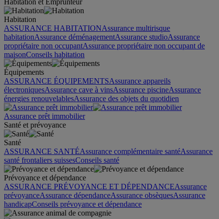
Habitation et Emprunteur
Habitation
ASSURANCE HABITATION
Assurance multirisque
habitation
Assurance déménagement
Assurance studio
Assurance
propriétaire non occupant
Assurance propriétaire non occupant de
maison
Conseils habitation
Équipements
ASSURANCE ÉQUIPEMENTS
Assurance appareils
électroniques
Assurance cave à vins
Assurance piscine
Assurance
énergies renouvelables
Assurance des objets du quotidien
Assurance prêt immobilier
Santé et prévoyance
Santé
ASSURANCE SANTÉ
Assurance complémentaire santé
Assurance
santé frontaliers suisses
Conseils santé
Prévoyance et dépendance
ASSURANCE PRÉVOYANCE ET DÉPENDANCE
Assurance
prévoyance
Assurance dépendance
Assurance obsèques
Assurance
handicap
Conseils prévoyance et dépendance