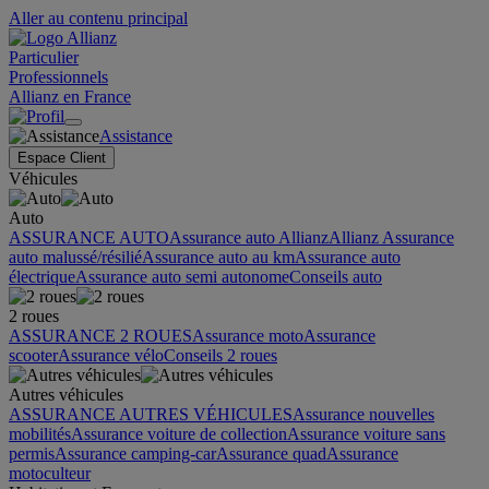
Aller au contenu principal
Particulier
Professionnels
Allianz en France
Assistance
Espace Client
Véhicules
Auto
ASSURANCE AUTO
Assurance auto Allianz
Allianz Assurance
auto malussé/résilié
Assurance auto au km
Assurance auto
électrique
Assurance auto semi autonome
Conseils auto
2 roues
ASSURANCE 2 ROUES
Assurance moto
Assurance
scooter
Assurance vélo
Conseils 2 roues
Autres véhicules
ASSURANCE AUTRES VÉHICULES
Assurance nouvelles
mobilités
Assurance voiture de collection
Assurance voiture sans
permis
Assurance camping-car
Assurance quad
Assurance
motoculteur