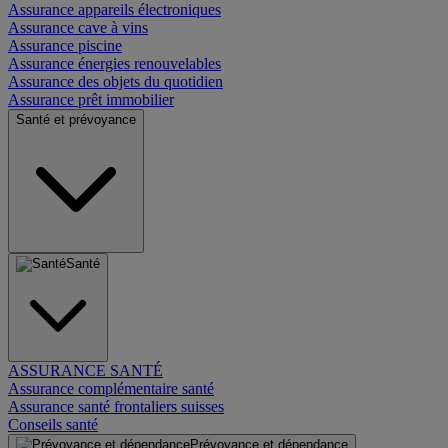
Assurance appareils électroniques
Assurance cave à vins
Assurance piscine
Assurance énergies renouvelables
Assurance des objets du quotidien
Assurance prêt immobilier
Santé et prévoyance
Santé
ASSURANCE SANTÉ
Assurance complémentaire santé
Assurance santé frontaliers suisses
Conseils santé
Prévoyance et dépendance