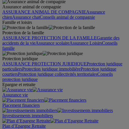
Assurance animal de compagnie
ASSURANCE ANIMAL DE COMPAGNIE
Assurance
chien
Assurance chat
Conseils animal de compagnie
Famille et loisirs
Protection de la famille
ASSURANCE PROTECTION DE LA FAMILLE
Garantie des
accidents de la vie
Assurance scolaire
Assurance Loisirs
Conseils
famille
Protection juridique
ASSURANCE PROTECTION JURIDIQUE
Protection juridique
particuliers
Protection juridique immobilière
Protection juridique
courtiers
Protection juridique collectivités territoriales
Conseils
protection juridique
Epargne et retraite
Assurance vie
Placement financiers
Investissements immobiliers
Plan d’Epargne Retraite