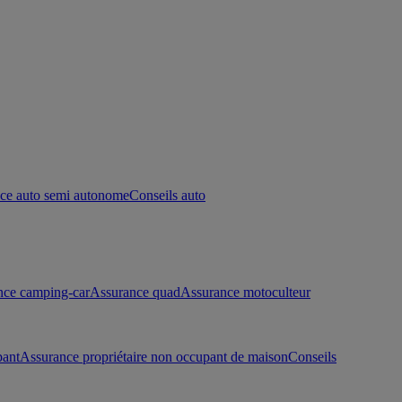
ce auto semi autonome
Conseils auto
nce camping-car
Assurance quad
Assurance motoculteur
pant
Assurance propriétaire non occupant de maison
Conseils