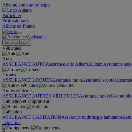
Aller au contenu principal
Particulier
Professionnels
Allianz en France
Assistance
Espace Client
Véhicules
Auto
ASSURANCE AUTO
Assurance auto Allianz
Allianz Assurance auto 
2 roues
ASSURANCE 2 ROUES
Assurance moto
Assurance scooter
Assuran
Autres véhicules
ASSURANCE AUTRES VÉHICULES
Assurance nouvelles mobilit
Habitation et Emprunteur
Habitation
ASSURANCE HABITATION
Assurance multirisque habitation
Assu
habitation