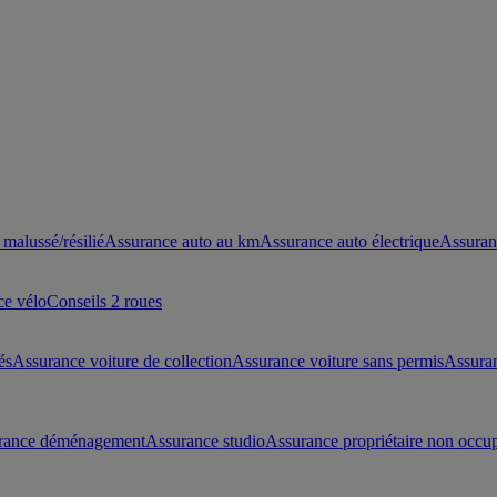
malussé/résilié
Assurance auto au km
Assurance auto électrique
Assuran
ce vélo
Conseils 2 roues
és
Assurance voiture de collection
Assurance voiture sans permis
Assura
rance déménagement
Assurance studio
Assurance propriétaire non occu