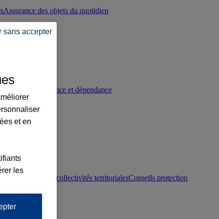
es
Assurance des objets du quotidien
r sans accepter
ues
p
Conseils prévoyance et dépendance
améliorer
ersonnaliser
lées et en
ifiants
rer les
otection juridique collectivités territoriales
Conseils protection
epter