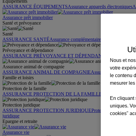
Équipements
ASSURANCE ÉQUIPEMENTS
Assurance appareils électroniques
A
Assurance prêt immobilier
Santé et prévoyance
Santé
ASSURANCE SANTÉ
Assurance complémentaire santé
Assurance sa
Ut
Prévoyance et dépendance
ASSURANCE PRÉVOYANCE ET DÉPENDANCE
Assurance pr
Nous et nos 
Assurance animal de compagnie
votre expéri
ASSURANCE ANIMAL DE COMPAGNIE
Assurance chien
Assura
le contenu d
Famille et loisirs
mesurer les
Protection de la famille
ASSURANCE PROTECTION DE LA FAMILLE
Garantie des accid
En cliquant 
Protection juridique
uniques. Vou
ASSURANCE PROTECTION JURIDIQUE
Protection juridique par
cookies" ac
juridique
Epargne et retraite
Assurance vie