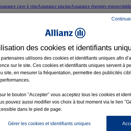
ssurance cave à vins
Assurance piscine
Assurance énergies renouvelabl
Continue
nté frontaliers suisses
Conseils santé
ilisation des cookies et identifiants uniq
évoyance
Assurance dépendance
Assurance obsèques
Assurance handica
partenaires utilisons des cookies et identifiants uniques afin d'
ence sur le site. Ces cookies et identifiants uniques servent à p
nce chat
Conseils animal de compagnie
u site, en mesurer la fréquentation, permettre des publicités cib
 performances.
ents de la vie
Assurance scolaire
Assurance Loisirs
Conseils famille
sur le bouton "Accepter" vous acceptez tous les cookies et ident
s pouvez aussi modifier vos choix à tout moment via le lien "Gé
ticuliers
Protection juridique immobilière
Protection juridique courtiers
Pr
cessible dans le pied de page.
Gérer les cookies et identifiants uniques
Acc