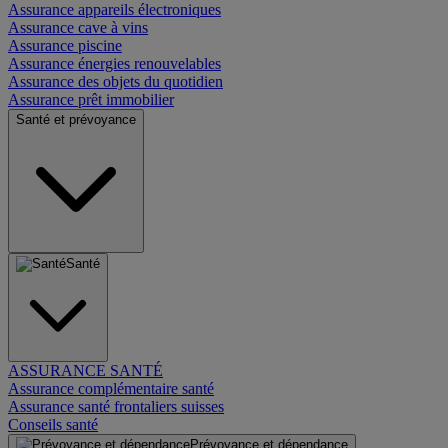
Assurance appareils électroniques
Assurance cave à vins
Assurance piscine
Assurance énergies renouvelables
Assurance des objets du quotidien
Assurance prêt immobilier
Santé et prévoyance
Santé
ASSURANCE SANTÉ
Assurance complémentaire santé
Assurance santé frontaliers suisses
Conseils santé
Prévoyance et dépendance