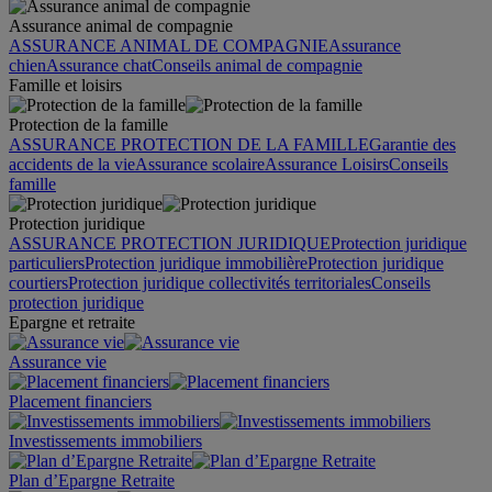
Assurance animal de compagnie
ASSURANCE ANIMAL DE COMPAGNIE
Assurance
chien
Assurance chat
Conseils animal de compagnie
Famille et loisirs
Protection de la famille
ASSURANCE PROTECTION DE LA FAMILLE
Garantie des
accidents de la vie
Assurance scolaire
Assurance Loisirs
Conseils
famille
Protection juridique
ASSURANCE PROTECTION JURIDIQUE
Protection juridique
particuliers
Protection juridique immobilière
Protection juridique
courtiers
Protection juridique collectivités territoriales
Conseils
protection juridique
Epargne et retraite
Assurance vie
Placement financiers
Investissements immobiliers
Plan d’Epargne Retraite