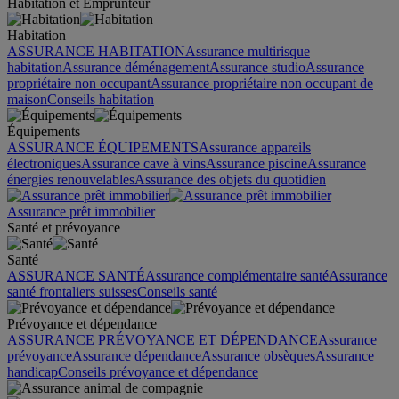
Habitation et Emprunteur
Habitation
ASSURANCE HABITATION
Assurance multirisque
habitation
Assurance déménagement
Assurance studio
Assurance
propriétaire non occupant
Assurance propriétaire non occupant de
maison
Conseils habitation
Équipements
ASSURANCE ÉQUIPEMENTS
Assurance appareils
électroniques
Assurance cave à vins
Assurance piscine
Assurance
énergies renouvelables
Assurance des objets du quotidien
Assurance prêt immobilier
Santé et prévoyance
Santé
ASSURANCE SANTÉ
Assurance complémentaire santé
Assurance
santé frontaliers suisses
Conseils santé
Prévoyance et dépendance
ASSURANCE PRÉVOYANCE ET DÉPENDANCE
Assurance
prévoyance
Assurance dépendance
Assurance obsèques
Assurance
handicap
Conseils prévoyance et dépendance