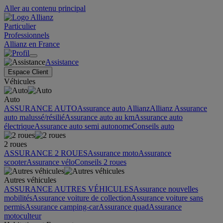
Aller au contenu principal
Particulier
Professionnels
Allianz en France
Assistance
Espace Client
Véhicules
Auto
ASSURANCE AUTO
Assurance auto Allianz
Allianz Assurance
auto malussé/résilié
Assurance auto au km
Assurance auto
électrique
Assurance auto semi autonome
Conseils auto
2 roues
ASSURANCE 2 ROUES
Assurance moto
Assurance
scooter
Assurance vélo
Conseils 2 roues
Autres véhicules
ASSURANCE AUTRES VÉHICULES
Assurance nouvelles
mobilités
Assurance voiture de collection
Assurance voiture sans
permis
Assurance camping-car
Assurance quad
Assurance
motoculteur