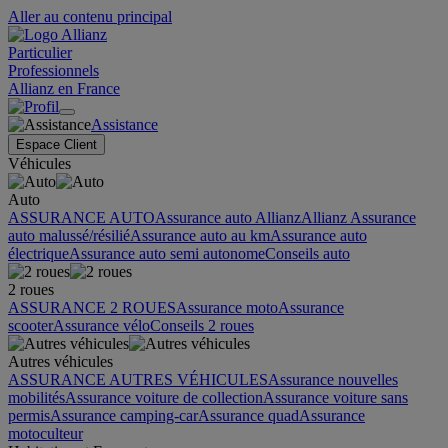
Aller au contenu principal
Particulier
Professionnels
Allianz en France
Assistance
Espace Client
Véhicules
Auto
ASSURANCE AUTO
Assurance auto Allianz
Allianz Assurance
auto malussé/résilié
Assurance auto au km
Assurance auto
électrique
Assurance auto semi autonome
Conseils auto
2 roues
ASSURANCE 2 ROUES
Assurance moto
Assurance
scooter
Assurance vélo
Conseils 2 roues
Autres véhicules
ASSURANCE AUTRES VÉHICULES
Assurance nouvelles
mobilités
Assurance voiture de collection
Assurance voiture sans
permis
Assurance camping-car
Assurance quad
Assurance
motoculteur