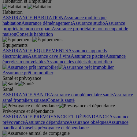
Habitation et Emprunteur
Habitation
ASSURANCE HABITATION
Assurance multirisque
habitation
Assurance déménagement
Assurance studio
Assurance
propriétaire non occupant
Assurance propriétaire non occupant de
maison
Conseils habitation
Équipements
ASSURANCE ÉQUIPEMENTS
Assurance appareils
électroniques
Assurance cave à vins
Assurance piscine
Assurance
énergies renouvelables
Assurance des objets du quotidien
Assurance prêt immobilier
Santé et prévoyance
Santé
ASSURANCE SANTÉ
Assurance complémentaire santé
Assurance
santé frontaliers suisses
Conseils santé
Prévoyance et dépendance
ASSURANCE PRÉVOYANCE ET DÉPENDANCE
Assurance
prévoyance
Assurance dépendance
Assurance obsèques
Assurance
handicap
Conseils prévoyance et dépendance