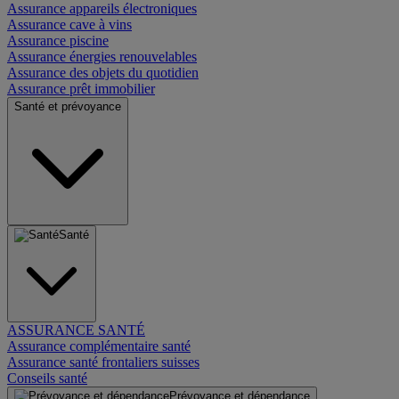
Assurance appareils électroniques
Assurance cave à vins
Assurance piscine
Assurance énergies renouvelables
Assurance des objets du quotidien
Assurance prêt immobilier
Santé et prévoyance
Santé
ASSURANCE SANTÉ
Assurance complémentaire santé
Assurance santé frontaliers suisses
Conseils santé
Prévoyance et dépendance