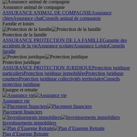
Assurance animal de compagnie
ASSURANCE ANIMAL DE COMPAGNIE
Assurance
chien
Assurance chat
Conseils animal de compagnie
Famille et loisirs
Protection de la famille
ASSURANCE PROTECTION DE LA FAMILLE
Garantie des
accidents de la vie
Assurance scolaire
Assurance Loisirs
Conseils
famille
Protection juridique
ASSURANCE PROTECTION JURIDIQUE
Protection juridique
particuliers
Protection juridique immobilière
Protection juridique
courtiers
Protection juridique collectivités territoriales
Conseils
protection juridique
Epargne et retraite
Assurance vie
Placement financiers
Investissements immobiliers
Plan d’Epargne Retraite