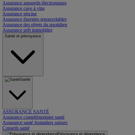
Assurance appareils électroniques
Assurance cave à vins
Assurance piscine
Assurance énergies renouvelables
Assurance des objets du quotidien
Assurance prêt immobilier
Santé et prévoyance
Santé
ASSURANCE SANTÉ
Assurance complémentaire santé
Assurance santé frontaliers suisses
Conseils santé
Prévoyance et dépendance