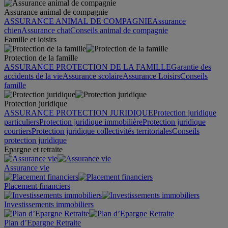
Assurance animal de compagnie
ASSURANCE ANIMAL DE COMPAGNIE
Assurance
chien
Assurance chat
Conseils animal de compagnie
Famille et loisirs
Protection de la famille
ASSURANCE PROTECTION DE LA FAMILLE
Garantie des
accidents de la vie
Assurance scolaire
Assurance Loisirs
Conseils
famille
Protection juridique
ASSURANCE PROTECTION JURIDIQUE
Protection juridique
particuliers
Protection juridique immobilière
Protection juridique
courtiers
Protection juridique collectivités territoriales
Conseils
protection juridique
Epargne et retraite
Assurance vie
Placement financiers
Investissements immobiliers
Plan d’Epargne Retraite