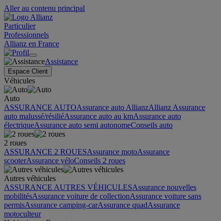
Aller au contenu principal
Particulier
Professionnels
Allianz en France
Assistance
Espace Client
Véhicules
Auto
ASSURANCE AUTO
Assurance auto Allianz
Allianz Assurance
auto malussé/résilié
Assurance auto au km
Assurance auto
électrique
Assurance auto semi autonome
Conseils auto
2 roues
ASSURANCE 2 ROUES
Assurance moto
Assurance
scooter
Assurance vélo
Conseils 2 roues
Autres véhicules
ASSURANCE AUTRES VÉHICULES
Assurance nouvelles
mobilités
Assurance voiture de collection
Assurance voiture sans
permis
Assurance camping-car
Assurance quad
Assurance
motoculteur