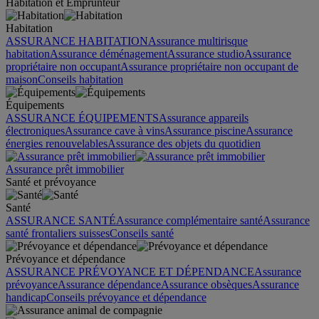
Habitation et Emprunteur
Habitation
ASSURANCE HABITATION
Assurance multirisque
habitation
Assurance déménagement
Assurance studio
Assurance
propriétaire non occupant
Assurance propriétaire non occupant de
maison
Conseils habitation
Équipements
ASSURANCE ÉQUIPEMENTS
Assurance appareils
électroniques
Assurance cave à vins
Assurance piscine
Assurance
énergies renouvelables
Assurance des objets du quotidien
Assurance prêt immobilier
Santé et prévoyance
Santé
ASSURANCE SANTÉ
Assurance complémentaire santé
Assurance
santé frontaliers suisses
Conseils santé
Prévoyance et dépendance
ASSURANCE PRÉVOYANCE ET DÉPENDANCE
Assurance
prévoyance
Assurance dépendance
Assurance obsèques
Assurance
handicap
Conseils prévoyance et dépendance