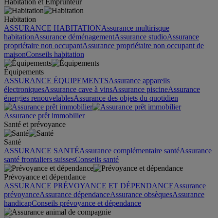
Habitation et Emprunteur
Habitation
ASSURANCE HABITATION
Assurance multirisque
habitation
Assurance déménagement
Assurance studio
Assurance
propriétaire non occupant
Assurance propriétaire non occupant de
maison
Conseils habitation
Équipements
ASSURANCE ÉQUIPEMENTS
Assurance appareils
électroniques
Assurance cave à vins
Assurance piscine
Assurance
énergies renouvelables
Assurance des objets du quotidien
Assurance prêt immobilier
Santé et prévoyance
Santé
ASSURANCE SANTÉ
Assurance complémentaire santé
Assurance
santé frontaliers suisses
Conseils santé
Prévoyance et dépendance
ASSURANCE PRÉVOYANCE ET DÉPENDANCE
Assurance
prévoyance
Assurance dépendance
Assurance obsèques
Assurance
handicap
Conseils prévoyance et dépendance