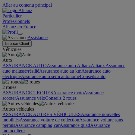
Aller au contenu principal
Particulier
Professionnels
Allianz en France
Assistance
Espace Client
Véhicules
Auto
ASSURANCE AUTO
Assurance auto Allianz
Allianz Assurance
auto malussé/résilié
Assurance auto au km
Assurance auto
électrique
Assurance auto semi autonome
Conseils auto
2 roues
ASSURANCE 2 ROUES
Assurance moto
Assurance
scooter
Assurance vélo
Conseils 2 roues
Autres véhicules
ASSURANCE AUTRES VÉHICULES
Assurance nouvelles
mobilités
Assurance voiture de collection
Assurance voiture sans
permis
Assurance camping-car
Assurance quad
Assurance
motoculteur