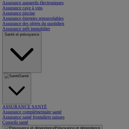
Assurance appareils électroniques
Assurance cave à vins
Assurance piscine
Assurance énergies renouvelables
Assurance des objets du quotidien
Assurance prêt immobilier
Santé et prévoyance
Santé
ASSURANCE SANTÉ
Assurance complémentaire santé
Assurance santé frontaliers suisses
Conseils santé
Prévoyance et dépendance