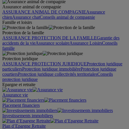
Assurance animal de compagnie
ASSURANCE ANIMAL DE COMPAGNIE
Assurance
chien
Assurance chat
Conseils animal de compagnie
Famille et loisirs
Protection de la famille
ASSURANCE PROTECTION DE LA FAMILLE
Garantie des
accidents de la vie
Assurance scolaire
Assurance Loisirs
Conseils
famille
Protection juridique
ASSURANCE PROTECTION JURIDIQUE
Protection juridique
particuliers
Protection juridique immobilière
Protection juridique
courtiers
Protection juridique collectivités territoriales
Conseils
protection juridique
Epargne et retraite
Assurance vie
Placement financiers
Investissements immobiliers
Plan d’Epargne Retraite