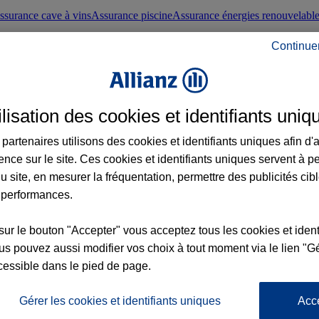
ssurance cave à vins
Assurance piscine
Assurance énergies renouvelabl
Continue
nté frontaliers suisses
Conseils santé
ilisation des cookies et identifiants uniq
évoyance
Assurance dépendance
Assurance obsèques
Assurance handica
partenaires utilisons des cookies et identifiants uniques afin d'
ence sur le site. Ces cookies et identifiants uniques servent à p
nce chat
Conseils animal de compagnie
u site, en mesurer la fréquentation, permettre des publicités cib
 performances.
ents de la vie
Assurance scolaire
Assurance Loisirs
Conseils famille
sur le bouton "Accepter" vous acceptez tous les cookies et ident
s pouvez aussi modifier vos choix à tout moment via le lien "Gé
ticuliers
Protection juridique immobilière
Protection juridique courtiers
Pr
cessible dans le pied de page.
Gérer les cookies et identifiants uniques
Acc