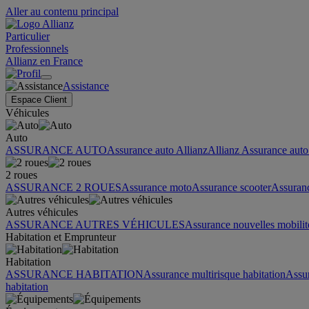
Aller au contenu principal
Particulier
Professionnels
Allianz en France
Assistance
Espace Client
Véhicules
Auto
ASSURANCE AUTO
Assurance auto Allianz
Allianz Assurance auto 
2 roues
ASSURANCE 2 ROUES
Assurance moto
Assurance scooter
Assuran
Autres véhicules
ASSURANCE AUTRES VÉHICULES
Assurance nouvelles mobilit
Habitation et Emprunteur
Habitation
ASSURANCE HABITATION
Assurance multirisque habitation
Assu
habitation