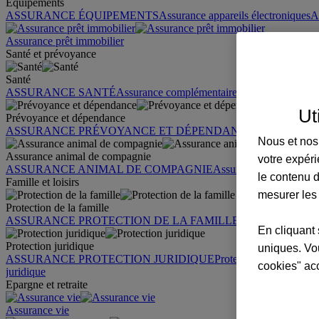
Équipements
ASSURANCE ÉQUIPEMENTS
Assurance appareils électroniques
A
Assurance prêt immobilier
Santé et prévoyance
Santé
ASSURANCE SANTÉ
Assurance complémentaire santé
Assurance sa
Ut
Prévoyance et dépendance
ASSURANCE PRÉVOYANCE ET DÉPENDANCE
Assurance pr
Nous et nos 
Assurance animal de compagnie
votre expéri
ASSURANCE ANIMAL DE COMPAGNIE
Assurance chien
Assura
le contenu d
Famille et loisirs
mesurer les
Protection de la famille
ASSURANCE PROTECTION DE LA FAMILLE
Garantie des accid
En cliquant 
Protection juridique
uniques. Vou
ASSURANCE PROTECTION JURIDIQUE
Protection juridique par
cookies" ac
juridique
Epargne et retraite
Assurance vie