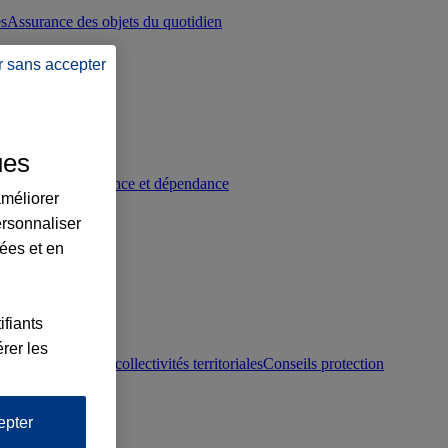
es
Assurance des objets du quotidien
r sans accepter
ues
p
Conseils prévoyance et dépendance
améliorer
ersonnaliser
lées et en
ifiants
rer les
otection juridique collectivités territoriales
Conseils protection
epter