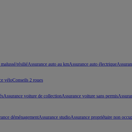
malussé/résilié
Assurance auto au km
Assurance auto électrique
Assuran
ce vélo
Conseils 2 roues
és
Assurance voiture de collection
Assurance voiture sans permis
Assura
rance déménagement
Assurance studio
Assurance propriétaire non occu