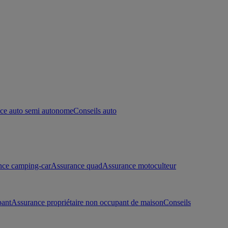
ce auto semi autonome
Conseils auto
nce camping-car
Assurance quad
Assurance motoculteur
pant
Assurance propriétaire non occupant de maison
Conseils