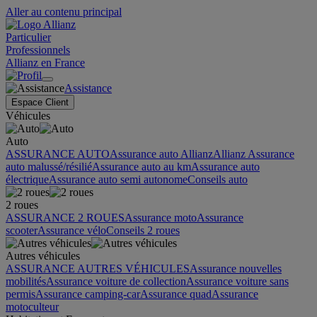
Aller au contenu principal
Particulier
Professionnels
Allianz en France
Assistance
Espace Client
Véhicules
Auto
ASSURANCE AUTO
Assurance auto Allianz
Allianz Assurance
auto malussé/résilié
Assurance auto au km
Assurance auto
électrique
Assurance auto semi autonome
Conseils auto
2 roues
ASSURANCE 2 ROUES
Assurance moto
Assurance
scooter
Assurance vélo
Conseils 2 roues
Autres véhicules
ASSURANCE AUTRES VÉHICULES
Assurance nouvelles
mobilités
Assurance voiture de collection
Assurance voiture sans
permis
Assurance camping-car
Assurance quad
Assurance
motoculteur