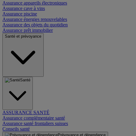
Assurance appareils électroniques
Assurance cave à vins
Assurance piscine
Assurance énergies renouvelables
Assurance des objets du quotidien
Assurance prêt immobilier
Santé et prévoyance
Santé
ASSURANCE SANTÉ
Assurance complémentaire santé
Assurance santé frontaliers suisses
Conseils santé
Prévoyance et dépendance