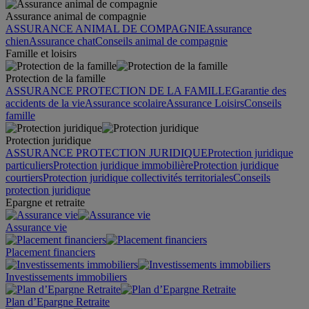
Assurance animal de compagnie
ASSURANCE ANIMAL DE COMPAGNIE
Assurance
chien
Assurance chat
Conseils animal de compagnie
Famille et loisirs
Protection de la famille
ASSURANCE PROTECTION DE LA FAMILLE
Garantie des
accidents de la vie
Assurance scolaire
Assurance Loisirs
Conseils
famille
Protection juridique
ASSURANCE PROTECTION JURIDIQUE
Protection juridique
particuliers
Protection juridique immobilière
Protection juridique
courtiers
Protection juridique collectivités territoriales
Conseils
protection juridique
Epargne et retraite
Assurance vie
Placement financiers
Investissements immobiliers
Plan d’Epargne Retraite