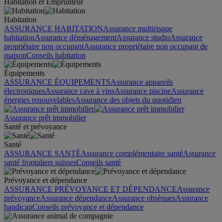
Habitation et Emprunteur
Habitation
ASSURANCE HABITATION
Assurance multirisque
habitation
Assurance déménagement
Assurance studio
Assurance
propriétaire non occupant
Assurance propriétaire non occupant de
maison
Conseils habitation
Équipements
ASSURANCE ÉQUIPEMENTS
Assurance appareils
électroniques
Assurance cave à vins
Assurance piscine
Assurance
énergies renouvelables
Assurance des objets du quotidien
Assurance prêt immobilier
Santé et prévoyance
Santé
ASSURANCE SANTÉ
Assurance complémentaire santé
Assurance
santé frontaliers suisses
Conseils santé
Prévoyance et dépendance
ASSURANCE PRÉVOYANCE ET DÉPENDANCE
Assurance
prévoyance
Assurance dépendance
Assurance obsèques
Assurance
handicap
Conseils prévoyance et dépendance