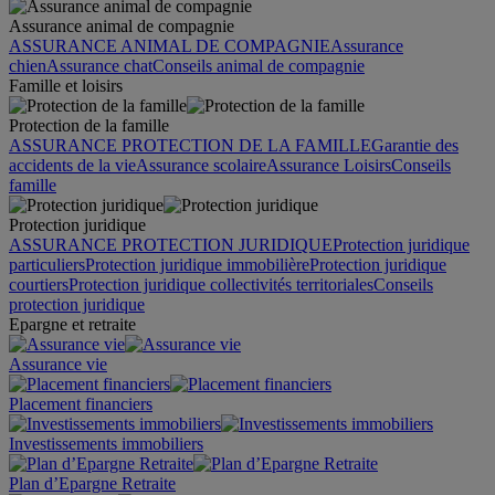
Assurance animal de compagnie
ASSURANCE ANIMAL DE COMPAGNIE
Assurance
chien
Assurance chat
Conseils animal de compagnie
Famille et loisirs
Protection de la famille
ASSURANCE PROTECTION DE LA FAMILLE
Garantie des
accidents de la vie
Assurance scolaire
Assurance Loisirs
Conseils
famille
Protection juridique
ASSURANCE PROTECTION JURIDIQUE
Protection juridique
particuliers
Protection juridique immobilière
Protection juridique
courtiers
Protection juridique collectivités territoriales
Conseils
protection juridique
Epargne et retraite
Assurance vie
Placement financiers
Investissements immobiliers
Plan d’Epargne Retraite