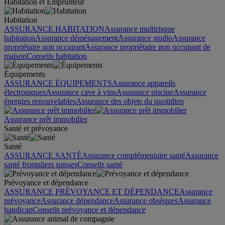
Habitation et Emprunteur
Habitation
ASSURANCE HABITATION
Assurance multirisque
habitation
Assurance déménagement
Assurance studio
Assurance
propriétaire non occupant
Assurance propriétaire non occupant de
maison
Conseils habitation
Équipements
ASSURANCE ÉQUIPEMENTS
Assurance appareils
électroniques
Assurance cave à vins
Assurance piscine
Assurance
énergies renouvelables
Assurance des objets du quotidien
Assurance prêt immobilier
Santé et prévoyance
Santé
ASSURANCE SANTÉ
Assurance complémentaire santé
Assurance
santé frontaliers suisses
Conseils santé
Prévoyance et dépendance
ASSURANCE PRÉVOYANCE ET DÉPENDANCE
Assurance
prévoyance
Assurance dépendance
Assurance obsèques
Assurance
handicap
Conseils prévoyance et dépendance