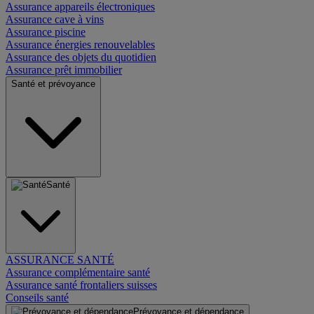
Assurance appareils électroniques
Assurance cave à vins
Assurance piscine
Assurance énergies renouvelables
Assurance des objets du quotidien
Assurance prêt immobilier
Santé et prévoyance
Santé
ASSURANCE SANTÉ
Assurance complémentaire santé
Assurance santé frontaliers suisses
Conseils santé
Prévoyance et dépendance