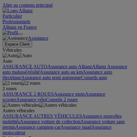
Aller au contenu principal
Particulier
Professionnels
Allianz en France
Assistance
Espace Client
Véhicules
Auto
ASSURANCE AUTO
Assurance auto Allianz
Allianz Assurance
auto malussé/résilié
Assurance auto au km
Assurance auto
électrique
Assurance auto semi autonome
Conseils auto
2 roues
ASSURANCE 2 ROUES
Assurance moto
Assurance
scooter
Assurance vélo
Conseils 2 roues
Autres véhicules
ASSURANCE AUTRES VÉHICULES
Assurance nouvelles
mobilités
Assurance voiture de collection
Assurance voiture sans
permis
Assurance camping-car
Assurance quad
Assurance
motoculteur