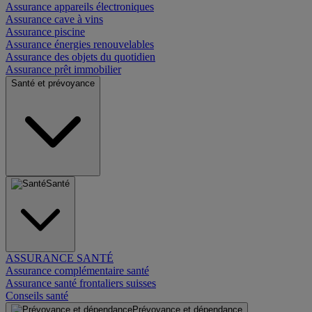
Assurance appareils électroniques
Assurance cave à vins
Assurance piscine
Assurance énergies renouvelables
Assurance des objets du quotidien
Assurance prêt immobilier
Santé et prévoyance
Santé
ASSURANCE SANTÉ
Assurance complémentaire santé
Assurance santé frontaliers suisses
Conseils santé
Prévoyance et dépendance