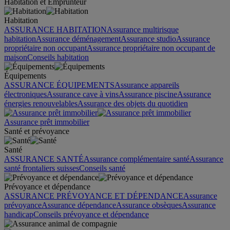
Habitation et Emprunteur
Habitation
ASSURANCE HABITATION
Assurance multirisque
habitation
Assurance déménagement
Assurance studio
Assurance
propriétaire non occupant
Assurance propriétaire non occupant de
maison
Conseils habitation
Équipements
ASSURANCE ÉQUIPEMENTS
Assurance appareils
électroniques
Assurance cave à vins
Assurance piscine
Assurance
énergies renouvelables
Assurance des objets du quotidien
Assurance prêt immobilier
Santé et prévoyance
Santé
ASSURANCE SANTÉ
Assurance complémentaire santé
Assurance
santé frontaliers suisses
Conseils santé
Prévoyance et dépendance
ASSURANCE PRÉVOYANCE ET DÉPENDANCE
Assurance
prévoyance
Assurance dépendance
Assurance obsèques
Assurance
handicap
Conseils prévoyance et dépendance