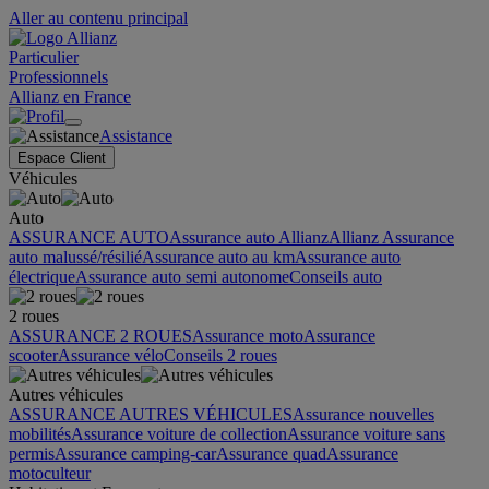
Aller au contenu principal
Particulier
Professionnels
Allianz en France
Assistance
Espace Client
Véhicules
Auto
ASSURANCE AUTO
Assurance auto Allianz
Allianz Assurance
auto malussé/résilié
Assurance auto au km
Assurance auto
électrique
Assurance auto semi autonome
Conseils auto
2 roues
ASSURANCE 2 ROUES
Assurance moto
Assurance
scooter
Assurance vélo
Conseils 2 roues
Autres véhicules
ASSURANCE AUTRES VÉHICULES
Assurance nouvelles
mobilités
Assurance voiture de collection
Assurance voiture sans
permis
Assurance camping-car
Assurance quad
Assurance
motoculteur