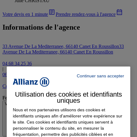
Julie CHRISTAU
Votre devis en 1 minute
Prendre rendez-vous à l'agence
Informations de l'agence
33 Avenue De La Mediterranee, 66140 Canet En Roussillon
33
Avenue De La Mediterranee, 66140 Canet En Roussillon
04 68 34 25 36
|
06 11 35 73 82
Continuer sans accepter
Contacter l'agence par e-mail
Utilisation des cookies et identifiants
Fermé
uniques
Voir les horaires
Nous et nos partenaires utilisons des cookies et
identifiants uniques afin d'améliorer votre expérience sur
le site. Ces cookies et identifiants uniques servent à
personnaliser le contenu du site, en mesurer la
fréquentation, permettre des publicités ciblées et en