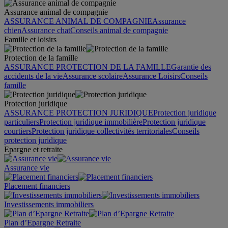
Assurance animal de compagnie
ASSURANCE ANIMAL DE COMPAGNIE
Assurance
chien
Assurance chat
Conseils animal de compagnie
Famille et loisirs
Protection de la famille
ASSURANCE PROTECTION DE LA FAMILLE
Garantie des
accidents de la vie
Assurance scolaire
Assurance Loisirs
Conseils
famille
Protection juridique
ASSURANCE PROTECTION JURIDIQUE
Protection juridique
particuliers
Protection juridique immobilière
Protection juridique
courtiers
Protection juridique collectivités territoriales
Conseils
protection juridique
Epargne et retraite
Assurance vie
Placement financiers
Investissements immobiliers
Plan d’Epargne Retraite