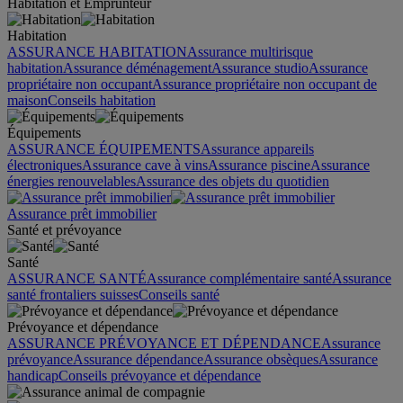
Habitation et Emprunteur
Habitation
ASSURANCE HABITATION
Assurance multirisque
habitation
Assurance déménagement
Assurance studio
Assurance
propriétaire non occupant
Assurance propriétaire non occupant de
maison
Conseils habitation
Équipements
ASSURANCE ÉQUIPEMENTS
Assurance appareils
électroniques
Assurance cave à vins
Assurance piscine
Assurance
énergies renouvelables
Assurance des objets du quotidien
Assurance prêt immobilier
Santé et prévoyance
Santé
ASSURANCE SANTÉ
Assurance complémentaire santé
Assurance
santé frontaliers suisses
Conseils santé
Prévoyance et dépendance
ASSURANCE PRÉVOYANCE ET DÉPENDANCE
Assurance
prévoyance
Assurance dépendance
Assurance obsèques
Assurance
handicap
Conseils prévoyance et dépendance