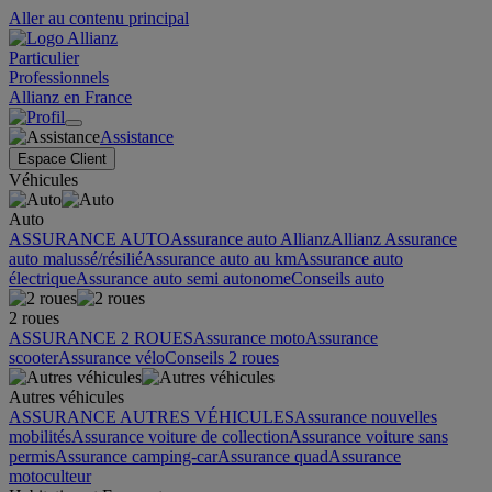
Aller au contenu principal
Particulier
Professionnels
Allianz en France
Assistance
Espace Client
Véhicules
Auto
ASSURANCE AUTO
Assurance auto Allianz
Allianz Assurance
auto malussé/résilié
Assurance auto au km
Assurance auto
électrique
Assurance auto semi autonome
Conseils auto
2 roues
ASSURANCE 2 ROUES
Assurance moto
Assurance
scooter
Assurance vélo
Conseils 2 roues
Autres véhicules
ASSURANCE AUTRES VÉHICULES
Assurance nouvelles
mobilités
Assurance voiture de collection
Assurance voiture sans
permis
Assurance camping-car
Assurance quad
Assurance
motoculteur