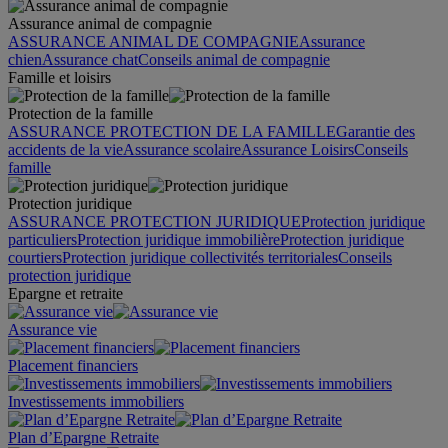
Assurance animal de compagnie
ASSURANCE ANIMAL DE COMPAGNIE
Assurance
chien
Assurance chat
Conseils animal de compagnie
Famille et loisirs
Protection de la famille
ASSURANCE PROTECTION DE LA FAMILLE
Garantie des
accidents de la vie
Assurance scolaire
Assurance Loisirs
Conseils
famille
Protection juridique
ASSURANCE PROTECTION JURIDIQUE
Protection juridique
particuliers
Protection juridique immobilière
Protection juridique
courtiers
Protection juridique collectivités territoriales
Conseils
protection juridique
Epargne et retraite
Assurance vie
Placement financiers
Investissements immobiliers
Plan d’Epargne Retraite