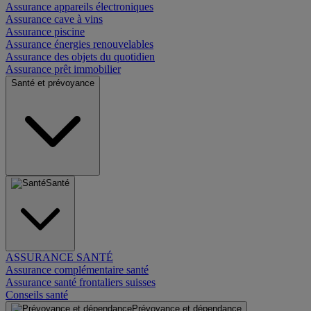
Assurance appareils électroniques
Assurance cave à vins
Assurance piscine
Assurance énergies renouvelables
Assurance des objets du quotidien
Assurance prêt immobilier
Santé et prévoyance
Santé
ASSURANCE SANTÉ
Assurance complémentaire santé
Assurance santé frontaliers suisses
Conseils santé
Prévoyance et dépendance