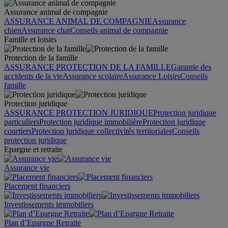
Assurance animal de compagnie
ASSURANCE ANIMAL DE COMPAGNIE
Assurance
chien
Assurance chat
Conseils animal de compagnie
Famille et loisirs
Protection de la famille
ASSURANCE PROTECTION DE LA FAMILLE
Garantie des
accidents de la vie
Assurance scolaire
Assurance Loisirs
Conseils
famille
Protection juridique
ASSURANCE PROTECTION JURIDIQUE
Protection juridique
particuliers
Protection juridique immobilière
Protection juridique
courtiers
Protection juridique collectivités territoriales
Conseils
protection juridique
Epargne et retraite
Assurance vie
Placement financiers
Investissements immobiliers
Plan d’Epargne Retraite