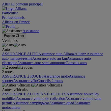
Aller au contenu principal
Particulier
Professionnels
Allianz en France
Assistance
Espace Client
Véhicules
Auto
ASSURANCE AUTO
Assurance auto Allianz
Allianz Assurance
auto malussé/résilié
Assurance auto au km
Assurance auto
électrique
Assurance auto semi autonome
Conseils auto
2 roues
ASSURANCE 2 ROUES
Assurance moto
Assurance
scooter
Assurance vélo
Conseils 2 roues
Autres véhicules
ASSURANCE AUTRES VÉHICULES
Assurance nouvelles
mobilités
Assurance voiture de collection
Assurance voiture sans
permis
Assurance camping-car
Assurance quad
Assurance
motoculteur