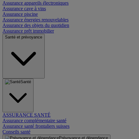
Assurance appareils électroniques
Assurance cave à vins
Assurance piscine
Assurance énergies renouvelables
Assurance des objets du quotidien
Assurance prêt immobilier
Santé et prévoyance
Santé
ASSURANCE SANTÉ
Assurance complémentaire santé
Assurance santé frontaliers suisses
Conseils santé
Prévoyance et dépendance