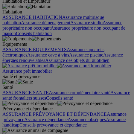
Habitation et Emprunteur
Habitation
ASSURANCE HABITATION
Assurance multirisque
habitation
Assurance déménagement
Assurance studio
Assurance
propriétaire non occupant
Assurance propriétaire non occupant de
maison
Conseils habitation
Équipements
ASSURANCE ÉQUIPEMENTS
Assurance appareils
électroniques
Assurance cave à vins
Assurance piscine
Assurance
énergies renouvelables
Assurance des objets du quotidien
Assurance prêt immobilier
Santé et prévoyance
Santé
ASSURANCE SANTÉ
Assurance complémentaire santé
Assurance
santé frontaliers suisses
Conseils santé
Prévoyance et dépendance
ASSURANCE PRÉVOYANCE ET DÉPENDANCE
Assurance
prévoyance
Assurance dépendance
Assurance obsèques
Assurance
handicap
Conseils prévoyance et dépendance