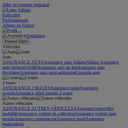
Aller au contenu principal
Particulier
Professionnels
Allianz en France
Assistance
Espace Client
Véhicules
Auto
ASSURANCE AUTO
Assurance auto Allianz
Allianz Assurance
auto malussé/résilié
Assurance auto au km
Assurance auto
électrique
Assurance auto semi autonome
Conseils auto
2 roues
ASSURANCE 2 ROUES
Assurance moto
Assurance
scooter
Assurance vélo
Conseils 2 roues
Autres véhicules
ASSURANCE AUTRES VÉHICULES
Assurance nouvelles
mobilités
Assurance voiture de collection
Assurance voiture sans
permis
Assurance camping-car
Assurance quad
Assurance
motoculteur