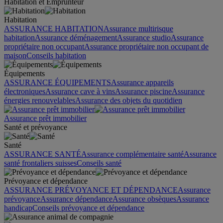
Habitation et Emprunteur
Habitation
ASSURANCE HABITATION
Assurance multirisque
habitation
Assurance déménagement
Assurance studio
Assurance
propriétaire non occupant
Assurance propriétaire non occupant de
maison
Conseils habitation
Équipements
ASSURANCE ÉQUIPEMENTS
Assurance appareils
électroniques
Assurance cave à vins
Assurance piscine
Assurance
énergies renouvelables
Assurance des objets du quotidien
Assurance prêt immobilier
Santé et prévoyance
Santé
ASSURANCE SANTÉ
Assurance complémentaire santé
Assurance
santé frontaliers suisses
Conseils santé
Prévoyance et dépendance
ASSURANCE PRÉVOYANCE ET DÉPENDANCE
Assurance
prévoyance
Assurance dépendance
Assurance obsèques
Assurance
handicap
Conseils prévoyance et dépendance