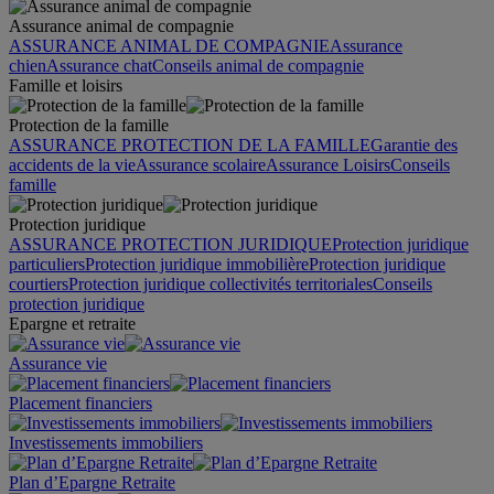
Assurance animal de compagnie
ASSURANCE ANIMAL DE COMPAGNIE
Assurance
chien
Assurance chat
Conseils animal de compagnie
Famille et loisirs
Protection de la famille
ASSURANCE PROTECTION DE LA FAMILLE
Garantie des
accidents de la vie
Assurance scolaire
Assurance Loisirs
Conseils
famille
Protection juridique
ASSURANCE PROTECTION JURIDIQUE
Protection juridique
particuliers
Protection juridique immobilière
Protection juridique
courtiers
Protection juridique collectivités territoriales
Conseils
protection juridique
Epargne et retraite
Assurance vie
Placement financiers
Investissements immobiliers
Plan d’Epargne Retraite