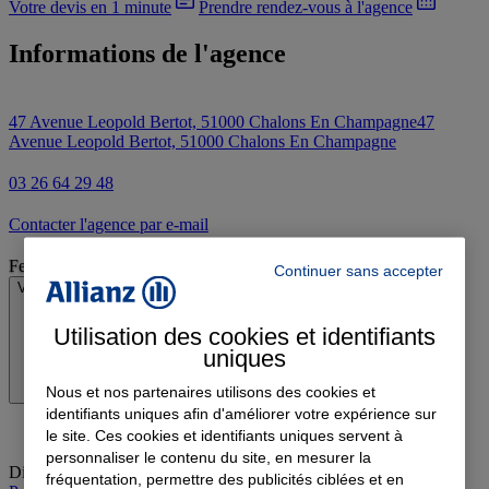
Votre devis en 1 minute
Prendre rendez-vous à l'agence
Informations de l'agence
47 Avenue Leopold Bertot, 51000 Chalons En Champagne
47
Avenue Leopold Bertot, 51000 Chalons En Champagne
03 26 64 29 48
Contacter l'agence par e-mail
Fermé
Continuer sans accepter
Voir les horaires
Utilisation des cookies et identifiants
uniques
Nous et nos partenaires utilisons des cookies et
identifiants uniques afin d'améliorer votre expérience sur
le site. Ces cookies et identifiants uniques servent à
personnaliser le contenu du site, en mesurer la
Dimanche
:
Fermé
fréquentation, permettre des publicités ciblées et en