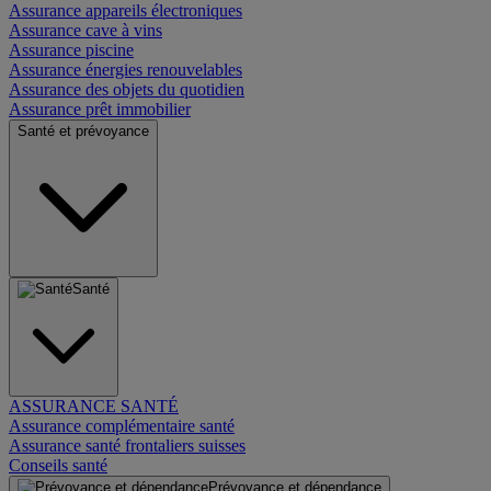
Assurance appareils électroniques
Assurance cave à vins
Assurance piscine
Assurance énergies renouvelables
Assurance des objets du quotidien
Assurance prêt immobilier
Santé et prévoyance
Santé
ASSURANCE SANTÉ
Assurance complémentaire santé
Assurance santé frontaliers suisses
Conseils santé
Prévoyance et dépendance